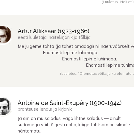
(Luuletus “Neli etü
Artur Alliksaar (
1923
-
1966
)
eesti luuletaja, näitekirjanik ja tõlkija
Me julgeme tahta (ja tahet omadagi) nii naeruväärselt v
Enamasti lepime lähimaga.
Enamasti lepime lühimaga.
Enamasti lepime tühimag
(Luuletus: “Olematus võiks ju ka olemata o
Antoine de Saint-Exupéry (
1900
-
1944
)
prantsuse lendur ja kirjanik
Ja siin on mu saladus, väga lihtne saladus — ainult
südamega võib õigesti näha, kõige tähtsam on silmale
nähtamatu.