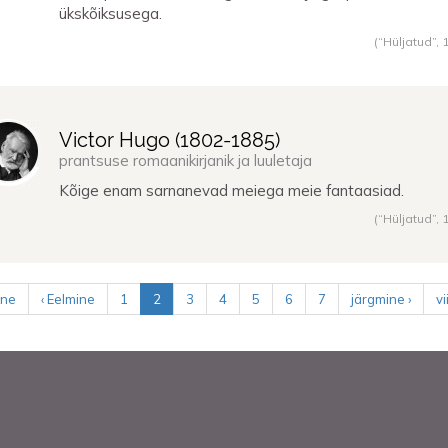
ükskõiksusega.
(“Hüljatud”,
Victor Hugo (
1802
-
1885
)
prantsuse romaanikirjanik ja luuletaja
Kõige enam sarnanevad meiega meie fantaasiad.
(“Hüljatud”,
ene
‹ Eelmine
1
2
3
4
5
6
7
järgmine ›
v