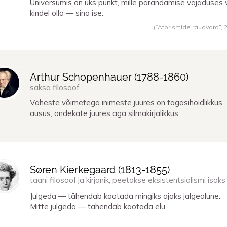
Universumis on üks punkt, mille parandamise vajaduses 
kindel olla — sina ise.
(“Aforismide raudvara”,
Arthur Schopenhauer (
1788
-
1860
)
saksa filosoof
Väheste võimetega inimeste juures on tagasihoidlikkus
ausus, andekate juures aga silmakirjalikkus.
Søren Kierkegaard (
1813
-
1855
)
taani filosoof ja kirjanik; peetakse eksistentsialismi isaks
Julgeda — tähendab kaotada mingiks ajaks jalgealune.
Mitte julgeda — tähendab kaotada elu.