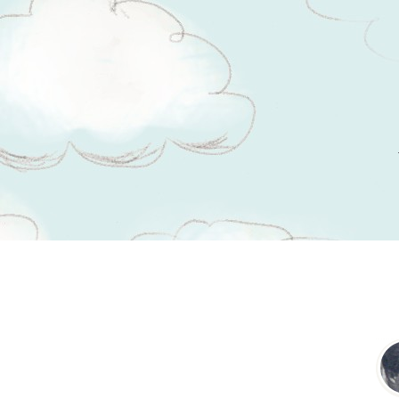
Tsitaadid teemal
inimene