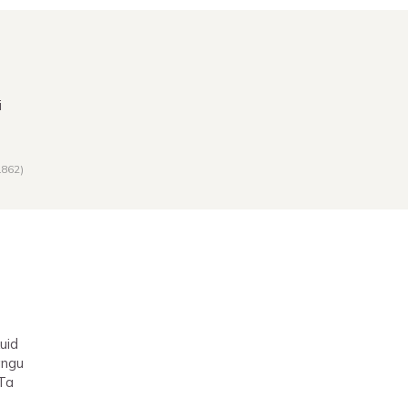
i
1862
)
uid
ängu
 Ta