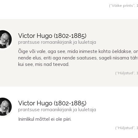
(“Väike prints”,
Victor Hugo (
1802
-
1885
)
prantsuse romaanikirjanik ja luuletaja
Õige või vale, aga see, mida inimeste kohta öeldakse, o
nende elus, eriti aga nende saatuses, sageli niisama täh
kui see, mis nad teevad.
(“Hüljatud”,
Victor Hugo (
1802
-
1885
)
prantsuse romaanikirjanik ja luuletaja
Inimlikul mõttel ei ole piiri.
(“Hüljatud”,