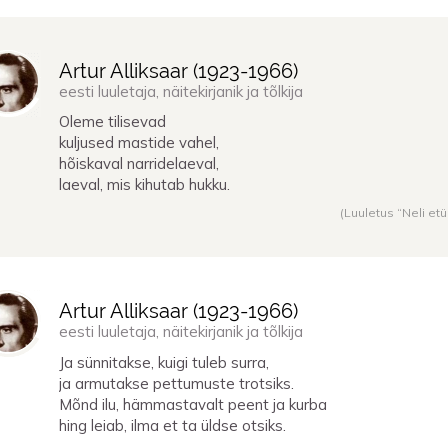
Artur Alliksaar (
1923
-
1966
)
eesti luuletaja, näitekirjanik ja tõlkija
Oleme tilisevad
kuljused mastide vahel,
hõiskaval narridelaeval,
laeval, mis kihutab hukku.
(Luuletus “Neli etü
Artur Alliksaar (
1923
-
1966
)
eesti luuletaja, näitekirjanik ja tõlkija
Ja sünnitakse, kuigi tuleb surra,
ja armutakse pettumuste trotsiks.
Mõnd ilu, hämmastavalt peent ja kurba
hing leiab, ilma et ta üldse otsiks.