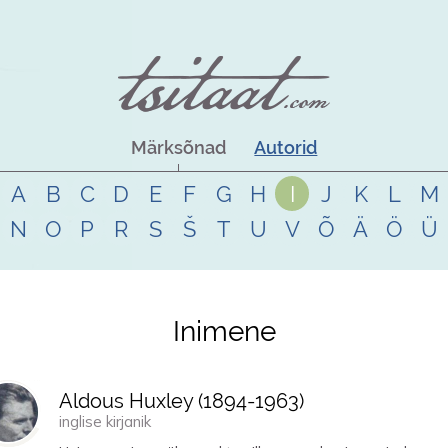
Märksõnad
Autorid
A
B
C
D
E
F
G
H
I
J
K
L
M
N
O
P
R
S
Š
T
U
V
Õ
Ä
Ö
Ü
Inimene
Aldous Huxley (
1894
-
1963
)
inglise kirjanik