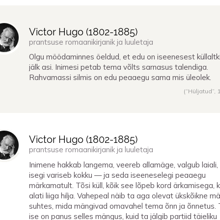
Victor Hugo (
1802
-
1885
)
prantsuse romaanikirjanik ja luuletaja
Olgu möödaminnes öeldud, et edu on iseenesest küllaltk
jälk asi. Inimesi petab tema võlts sarnasus talendiga.
Rahvamassi silmis on edu peaaegu sama mis üleolek.
(“Hüljatud”,
Victor Hugo (
1802
-
1885
)
prantsuse romaanikirjanik ja luuletaja
Inimene hakkab langema, veereb allamäge, valgub laiali,
isegi variseb kokku — ja seda iseeneselegi peaaegu
märkamatult. Tõsi küll, kõik see lõpeb kord ärkamisega, k
alati liiga hilja. Vahepeal näib ta aga olevat ükskõikne m
suhtes, mida mängivad omavahel tema õnn ja õnnetus.
ise on panus selles mängus, kuid ta jälgib partiid täieliku