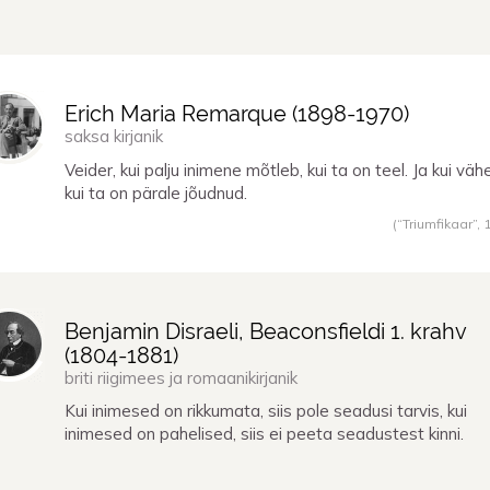
Erich Maria Remarque (
1898
-
1970
)
saksa kirjanik
Veider, kui palju inimene mõtleb, kui ta on teel. Ja kui vähe
kui ta on pärale jõudnud.
(“Triumfikaar”,
Benjamin Disraeli, Beaconsfieldi 1. krahv
(
1804
-
1881
)
briti riigimees ja romaanikirjanik
Kui inimesed on rikkumata, siis pole seadusi tarvis, kui
inimesed on pahelised, siis ei peeta seadustest kinni.