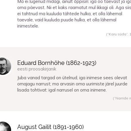
Ma ei lugenud midagi, ainult õppisin: iga öö taevast ja ig
oma päevast. Nii et kaks raamatut mul ikkagi oli. Aga siis
ei tahtnud ma kuuluda tähtede hulka, et olla lähemal
taevale, vaid kuuluda puude hulka, et olla lähemal
inimestele.
(“Karu süda”,
Eduard Bornhöhe (
1862
-
1923
)
eesti proosakirjanik
Juba vanad targad on ütelnud, iga inimese sees olevat
omajagu narrust; ma arvasin oma uurimiste järel juurde
lisada tohtivat: igal narrusel on oma inimene.
(“Narride n
August Gailit (
1891
-
1960
)