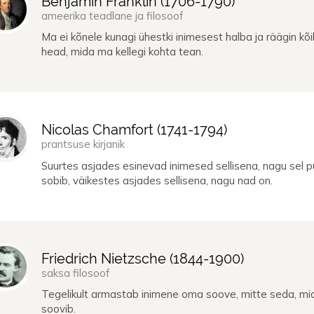
Benjamin Franklin (
1706
-
1790
)
ameerika teadlane ja filosoof
Ma ei kõnele kunagi ühestki inimesest halba ja räägin kõ
head, mida ma kellegi kohta tean.
Nicolas Chamfort (
1741
-
1794
)
prantsuse kirjanik
Suurtes asjades esinevad inimesed sellisena, nagu sel p
sobib, väikestes asjades sellisena, nagu nad on.
Friedrich Nietzsche (
1844
-
1900
)
saksa filosoof
Tegelikult armastab inimene oma soove, mitte seda, mi
soovib.