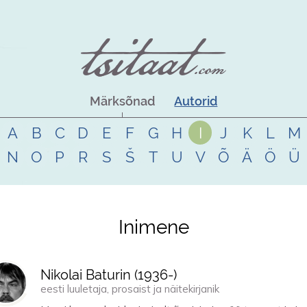
Märksõnad
Autorid
A
B
C
D
E
F
G
H
I
J
K
L
M
N
O
P
R
S
Š
T
U
V
Õ
Ä
Ö
Ü
Inimene
Nikolai Baturin (
1936
-)
eesti luuletaja, prosaist ja näitekirjanik