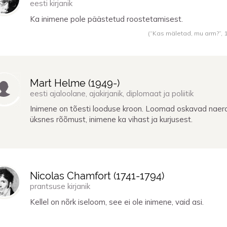
eesti kirjanik
Ka inimene pole päästetud roostetamisest.
(“Kas mäletad, mu arm?”,
Mart Helme (
1949
-)
eesti ajaloolane, ajakirjanik, diplomaat ja poliitik
Inimene on tõesti looduse kroon. Loomad oskavad naer
üksnes rõõmust, inimene ka vihast ja kurjusest.
Nicolas Chamfort (
1741
-
1794
)
prantsuse kirjanik
Kellel on nõrk iseloom, see ei ole inimene, vaid asi.