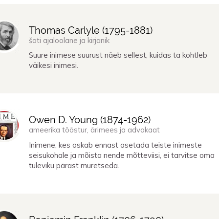
Thomas Carlyle (
1795
-
1881
)
šoti ajaloolane ja kirjanik
Suure inimese suurust näeb sellest, kuidas ta kohtleb
väikesi inimesi.
Owen D. Young (
1874
-
1962
)
ameerika tööstur, ärimees ja advokaat
Inimene, kes oskab ennast asetada teiste inimeste
seisukohale ja mõista nende mõtteviisi, ei tarvitse oma
tuleviku pärast muretseda.