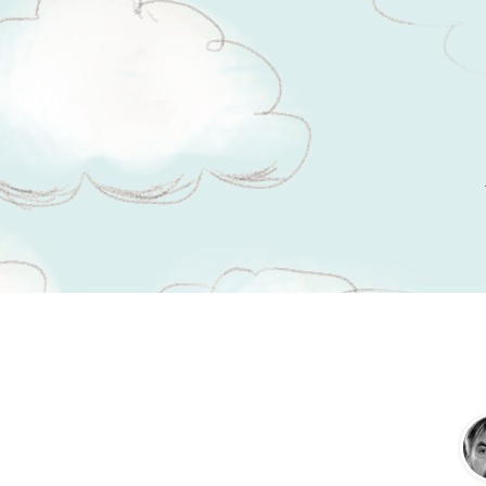
Tsitaadid teemal
inimene