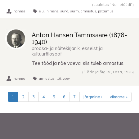
(Luuletus “Neli etüüdi”)
hannes
elu
inimene
sünd
surm
armastus
pettumus
Anton Hansen Tammsaare (
1878
-
1940
)
proosa- ja näitekirjanik, esseist ja
kultuurfilosoof
Tee tööd ja näe vaeva, siis tuleb armastus.
(“Tõde ja õigus”, I osa,
1926
)
hannes
armastus
töö
vaev
Pagination
1
2
3
4
5
6
7
järgmine ›
viimane »