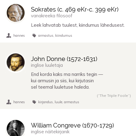
Sokrates (
c. 469 eKr
-
c. 399 eKr
)
vanakreeka filosoof
Leek lahvatab tuulest, kiindumus lähedusest.
hannes
armastus
kiindumus
John Donne (
1572
-
1631
)
inglise luuletaja
End korda kaks ma narriks tegin —
kui armusin ja siis, kui kirjutasin
sel teemal luuletuse haleda.
(“The Triple Foole”)
hannes
kirjandus
luule
armastus
William Congreve (
1670
-
1729
)
inglise näitekirjanik