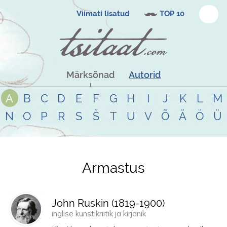
Viimati lisatud
TOP 10
Märksõnad
Autorid
A
B
C
D
E
F
G
H
I
J
K
L
M
N
O
P
R
S
Š
T
U
V
Õ
Ä
Ö
Ü
Armastus
Tsitaadid teemal
armastus
John Ruskin (
1819
-
1900
)
inglise kunstikriitik ja kirjanik