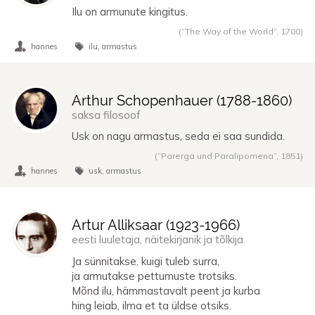
Ilu on armunute kingitus.
(“The Way of the World”,
1700
)
hannes
ilu
armastus
Arthur Schopenhauer (
1788
-
1860
)
saksa filosoof
Usk on nagu armastus, seda ei saa sundida.
(“Parerga und Paralipomena”,
1851
)
hannes
usk
armastus
Artur Alliksaar (
1923
-
1966
)
eesti luuletaja, näitekirjanik ja tõlkija
Ja sünnitakse, kuigi tuleb surra,
ja armutakse pettumuste trotsiks.
Mõnd ilu, hämmastavalt peent ja kurba
hing leiab, ilma et ta üldse otsiks.