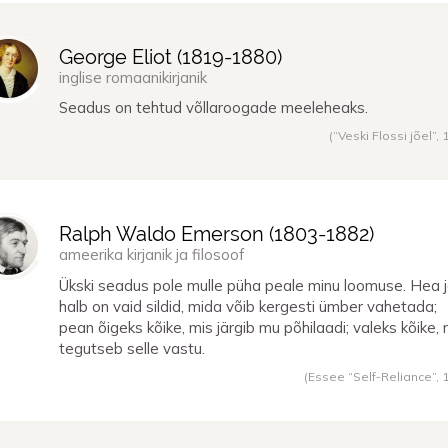
George Eliot (
1819
-
1880
)
inglise romaanikirjanik
Seadus on tehtud võllaroogade meeleheaks.
(“Veski Flossi jõel”,
Ralph Waldo Emerson (
1803
-
1882
)
ameerika kirjanik ja filosoof
Ükski seadus pole mulle püha peale minu loomuse. Hea 
halb on vaid sildid, mida võib kergesti ümber vahetada;
pean õigeks kõike, mis järgib mu põhilaadi; valeks kõike, 
tegutseb selle vastu.
(Essee “Self-Reliance”,