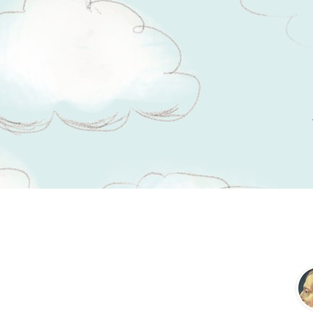
Tsitaadid teemal
seadus