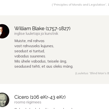
(“Principles of Morals and Legislation”,
William Blake (
1757
-
1827
)
inglise luuletaja ja kunstnik
Muiste, mil rahvas
vast rahvuseks kujunes,
seadust ei tuntud,
vabadus suurenes.
Mis ühele vabadus, teisele äng,
seadused tehti, et aus oleks mäng.
(Luuletus “Blind Man's B
Cicero (
106 eKr
-
43 eKr
)
rooma riigimees