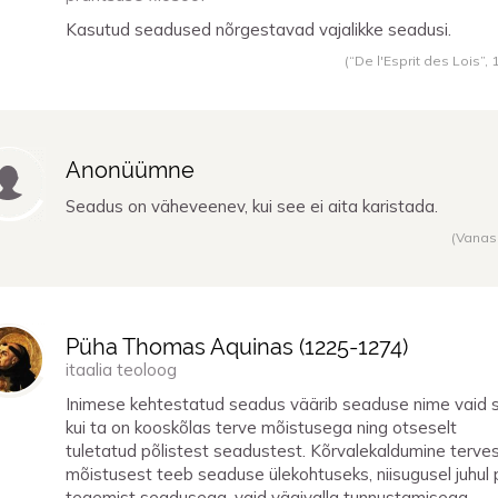
Kasutud seadused nõrgestavad vajalikke seadusi.
(“De l'Esprit des Lois”,
Anonüümne
Seadus on väheveenev, kui see ei aita karistada.
(Vanas
Püha Thomas Aquinas (
1225
-
1274
)
itaalia teoloog
Inimese kehtestatud seadus väärib seaduse nime vaid si
kui ta on kooskõlas terve mõistusega ning otseselt
tuletatud põlistest seadustest. Kõrvalekaldumine terve
mõistusest teeb seaduse ülekohtuseks, niisugusel juhul 
tegemist seadusega, vaid vägivalla tunnustamisega.