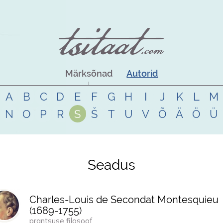
Märksõnad
Autorid
A
B
C
D
E
F
G
H
I
J
K
L
M
N
O
P
R
S
Š
T
U
V
Õ
Ä
Ö
Ü
Seadus
Charles-Louis de Secondat Montesquieu
(
1689
-
1755
)
prantsuse filosoof