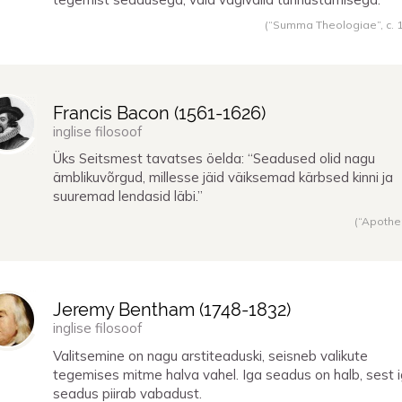
(“Summa Theologiae”,
c. 
Francis Bacon (
1561
-
1626
)
inglise filosoof
Üks Seitsmest tavatses öelda: “Seadused olid nagu
ämblikuvõrgud, millesse jäid väiksemad kärbsed kinni ja
suuremad lendasid läbi.”
(“Apothe
Jeremy Bentham (
1748
-
1832
)
inglise filosoof
Valitsemine on nagu arstiteaduski, seisneb valikute
tegemises mitme halva vahel. Iga seadus on halb, sest 
seadus piirab vabadust.