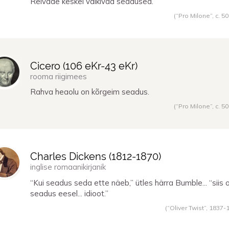
Relvade keskel vaikivad seadused.
(“Pro Milone”,
c. 5
Cicero (
106 eKr
-
43 eKr
)
rooma riigimees
Rahva heaolu on kõrgeim seadus.
(“Pro Milone”,
c. 5
Charles Dickens (
1812
-
1870
)
inglise romaanikirjanik
“Kui seadus seda ette näeb,” ütles härra Bumble... “siis 
seadus eesel... idioot.”
(“Oliver Twist”,
1837
-