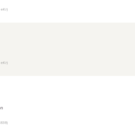
0 eKr
)
0 eKr
)
on
1838
)