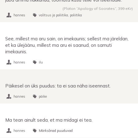
(Platon “Apology of Socrates”,
399 eKr
)
hannes
valitsus ja poliitika
poliitika
See, millest ma aru sain, on imekaunis; sellest ma järeldan,
et ka ülejäänu, millest ma aru ei saanud, on samuti
imekaunis.
hannes
ilu
Päikesel on üks puudus: ta ei saa näha iseennast.
hannes
päike
Ma tean ainult seda, et ma midagi ei tea.
hannes
Märksõnad puuduvad