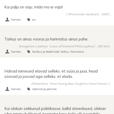
Kui palju on asju, mida ma ei vaja!
(“Aforismide raudvara”,
2007
)
hannes
asi
Tarkus on ainus voorus ja harimatus ainus pahe.
(Diogenes Laertius “Lives of Eminent Philosophers”,
150 eKr
)
hannes
haridus ja teadmised
tarkus
harimatus
Halvad inimesed elavad selleks, et süüa ja juua, head
söövad ja joovad aga selleks, et elada.
(Plutarchos “How Young Men Ought to Hear Poems”)
hannes
söömine ja joomine
Kui oleksin sekkunud poliitikasse, kallid ateenlased, oleksin
juba ammu hukkunud, toomata kasu teile või iseendale.