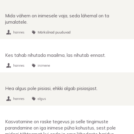
Mida vähem on inimesele vaja, seda lähemal on ta
jumalatele.
hannes
Märksõnad puuduvad
Kes tahab nihutada maailma, las nihutab ennast.
hannes
inimene
Hea algus pole pisiasi, ehkki algab pisiasjast.
hannes
algus
Kasvatamine on raske tegevus ja selle tingimuste
parandamine on iga inimese püha kohustus, sest pole