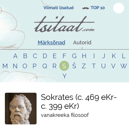
Viimati lisatud
TOP 10
Märksõnad
Autorid
A
B
C
D
E
F
G
H
I
J
K
L
M
N
O
P
Q
R
S
Š
Z
T
U
V
W
Y
Sokrates
c. 469 eKr
-
c. 399 eKr
vanakreeka filosoof