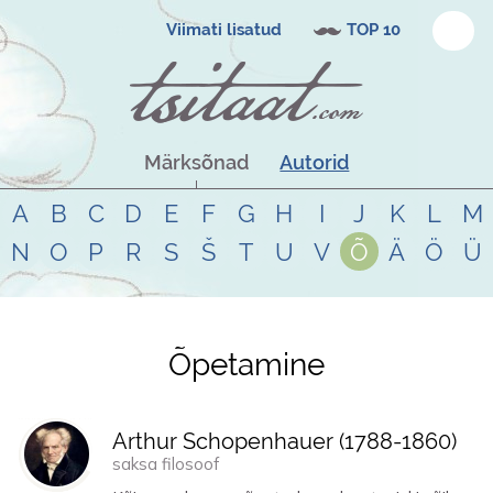
Viimati lisatud
TOP 10
Märksõnad
Autorid
A
B
C
D
E
F
G
H
I
J
K
L
M
N
O
P
R
S
Š
T
U
V
Õ
Ä
Ö
Ü
Õpetamine
Tsitaadid teemal
õpetamine
Arthur Schopenhauer (
1788
-
1860
)
saksa filosoof