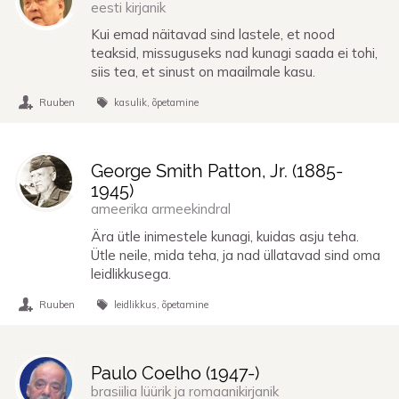
eesti kirjanik
Kui emad näitavad sind lastele, et nood
teaksid, missuguseks nad kunagi saada ei tohi,
siis tea, et sinust on maailmale kasu.
Ruuben
kasulik
õpetamine
George Smith Patton, Jr. (
1885
-
1945
)
ameerika armeekindral
Ära ütle inimestele kunagi, kuidas asju teha.
Ütle neile, mida teha, ja nad üllatavad sind oma
leidlikkusega.
Ruuben
leidlikkus
õpetamine
Paulo Coelho (
1947
-)
brasiilia lüürik ja romaanikirjanik