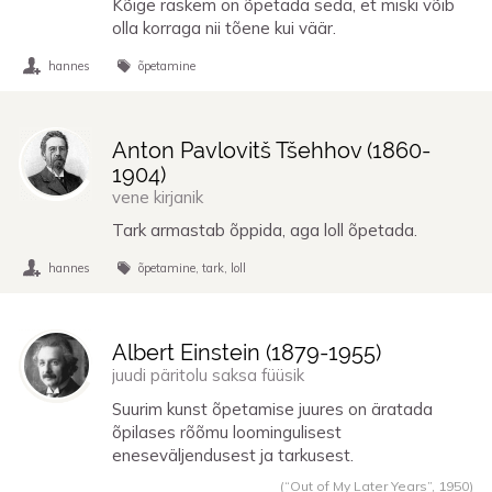
Kõige raskem on õpetada seda, et miski võib
olla korraga nii tõene kui väär.
hannes
õpetamine
Anton Pavlovitš Tšehhov (
1860
-
1904
)
vene kirjanik
Tark armastab õppida, aga loll õpetada.
hannes
õpetamine
tark
loll
Albert Einstein (
1879
-
1955
)
juudi päritolu saksa füüsik
Suurim kunst õpetamise juures on äratada
õpilases rõõmu loomingulisest
eneseväljendusest ja tarkusest.
(“Out of My Later Years”,
1950
)