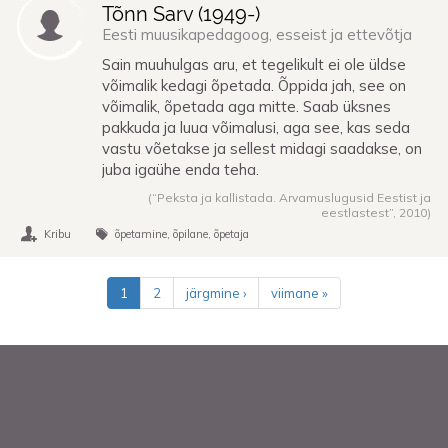
Tõnn Sarv (
1949
-)
Eesti muusikapedagoog, esseist ja ettevõtja
Sain muuhulgas aru, et tegelikult ei ole üldse
võimalik kedagi õpetada. Õppida jah, see on
võimalik, õpetada aga mitte. Saab üksnes
pakkuda ja luua võimalusi, aga see, kas seda
vastu võetakse ja sellest midagi saadakse, on
juba igaühe enda teha.
(“Peksta ja kallistada. Arvamuslugusid Eestist ja
eestlastest”,
2010
)
Kribu
õpetamine
õpilane
õpetaja
Pagination
1
2
järgmine ›
viimane »