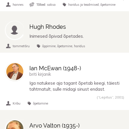
hannes
Tõlked:
saksa
haridus ja teadmised
õpetamine
Hugh Rhodes
Inimesed õpivad õpetades.
tammet6ru
õppimine
õpetamine
haridus
Ian McEwan (
1948
-)
briti kirjanik
Iga natukese aja tagant õpetab keegi, täiesti
tahtmatult, sulle midagi sinust endast.
(“Lepitus”,
2001
)
Kribu
õpetamine
Arvo Valton (
1935
-)