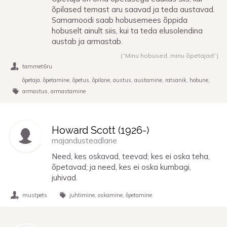
õpilased temast aru saavad ja teda austavad.
Samamoodi saab hobusemees õppida
hobuselt ainult siis, kui ta teda elusolendina
austab ja armastab.
(“Minu hobused, minu õpetajad”)
tammet6ru
õpetaja
õpetamine
õpetus
õpilane
austus
austamine
ratsanik
hobune
armastus
armastamine
Howard Scott (
1926
-)
majandusteadlane
Need, kes oskavad, teevad; kes ei oska teha,
õpetavad; ja need, kes ei oska kumbagi,
juhivad.
mustpets
juhtimine
oskamine
õpetamine