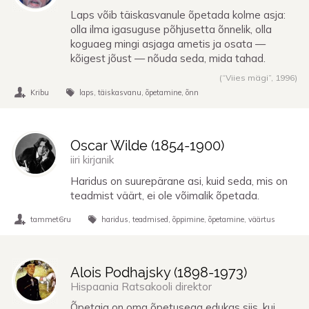
Laps võib täiskasvanule õpetada kolme asja:
olla ilma igasuguse põhjusetta õnnelik, olla
koguaeg mingi asjaga ametis ja osata —
kõigest jõust — nõuda seda, mida tahad.
(“Viies mägi”,
1996
)
Kribu
laps
täiskasvanu
õpetamine
õnn
Oscar Wilde (
1854
-
1900
)
iiri kirjanik
Haridus on suurepärane asi, kuid seda, mis on
teadmist väärt, ei ole võimalik õpetada.
tammet6ru
haridus
teadmised
õppimine
õpetamine
väärtus
Alois Podhajsky (
1898
-
1973
)
Hispaania Ratsakooli direktor
Õpetaja on oma õpetusega edukas siis, kui