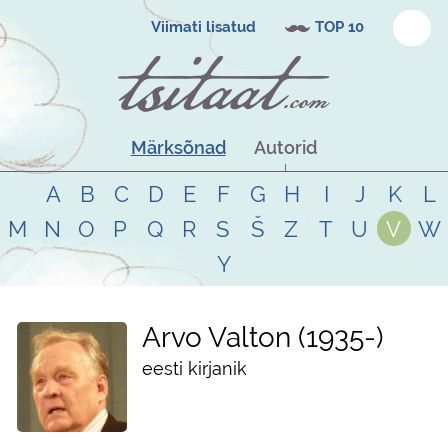
Viimati lisatud
TOP 10
Märksõnad
Autorid
A
B
C
D
E
F
G
H
I
J
K
L
M
N
O
P
Q
R
S
Š
Z
T
U
V
W
Y
Arvo Valton
1935
-
eesti kirjanik