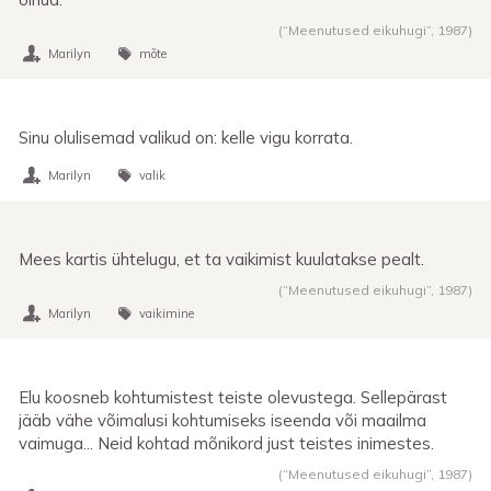
(“Meenutused eikuhugi”,
1987
)
Marilyn
mõte
Sinu olulisemad valikud on: kelle vigu korrata.
Marilyn
valik
Mees kartis ühtelugu, et ta vaikimist kuulatakse pealt.
(“Meenutused eikuhugi”,
1987
)
Marilyn
vaikimine
Elu koosneb kohtumistest teiste olevustega. Sellepärast
jääb vähe võimalusi kohtumiseks iseenda või maailma
vaimuga... Neid kohtad mõnikord just teistes inimestes.
(“Meenutused eikuhugi”,
1987
)