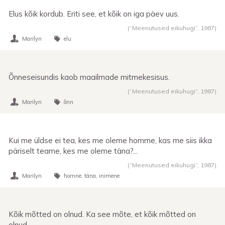
Elus kõik kordub. Eriti see, et kõik on iga päev uus.
(“Meenutused eikuhugi”,
1987
)
Marilyn
elu
Õnneseisundis kaob maailmade mitmekesisus.
(“Meenutused eikuhugi”,
1987
)
Marilyn
õnn
Kui me üldse ei tea, kes me oleme homme, kas me siis ikka
päriselt teame, kes me oleme täna?...
(“Meenutused eikuhugi”,
1987
)
Marilyn
homne
täna
inimene
Kõik mõtted on olnud. Ka see mõte, et kõik mõtted on
olnud.