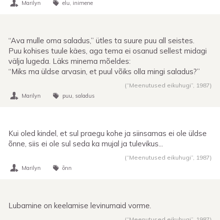
Marilyn
elu
inimene
“Ava mulle oma saladus,” ütles ta suure puu all seistes.
Puu kohises tuule käes, aga tema ei osanud sellest midagi
välja lugeda. Läks minema mõeldes:
“Miks ma üldse arvasin, et puul võiks olla mingi saladus?”
(“Meenutused eikuhugi”,
1987
)
Marilyn
puu
saladus
Kui oled kindel, et sul praegu kohe ja siinsamas ei ole üldse
õnne, siis ei ole sul seda ka mujal ja tulevikus...
(“Meenutused eikuhugi”,
1987
)
Marilyn
õnn
Lubamine on keelamise levinumaid vorme.
(“Meenutused eikuhugi”,
1987
)