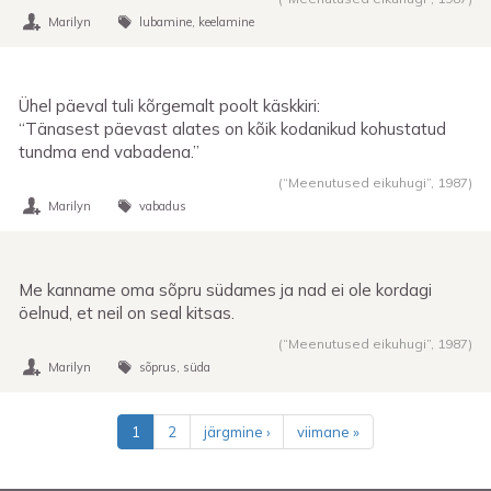
Marilyn
lubamine
keelamine
Ühel päeval tuli kõrgemalt poolt käskkiri:
“Tänasest päevast alates on kõik kodanikud kohustatud
tundma end vabadena.”
(“Meenutused eikuhugi”,
1987
)
Marilyn
vabadus
Me kanname oma sõpru südames ja nad ei ole kordagi
öelnud, et neil on seal kitsas.
(“Meenutused eikuhugi”,
1987
)
Marilyn
sõprus
süda
Pagination
1
2
järgmine ›
viimane »