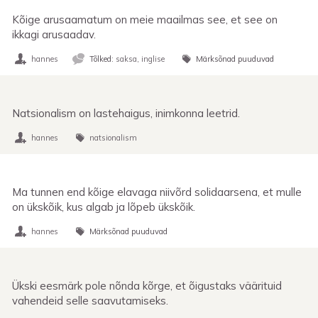
Kõige arusaamatum on meie maailmas see, et see on
ikkagi arusaadav.
hannes
Tõlked:
saksa
,
inglise
Märksõnad puuduvad
Natsionalism on lastehaigus, inimkonna leetrid.
hannes
natsionalism
Ma tunnen end kõige elavaga niivõrd solidaarsena, et mulle
on ükskõik, kus algab ja lõpeb ükskõik.
hannes
Märksõnad puuduvad
Ükski eesmärk pole nõnda kõrge, et õigustaks väärituid
vahendeid selle saavutamiseks.