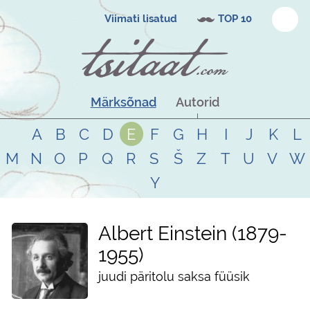
Viimati lisatud
TOP 10
Märksõnad
Autorid
A
B
C
D
E
F
G
H
I
J
K
L
M
N
O
P
Q
R
S
Š
Z
T
U
V
W
Y
Albert Einstein
1879
-
1955
juudi päritolu saksa füüsik