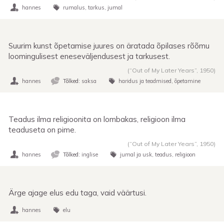
hannes
rumalus
tarkus
jumal
Suurim kunst õpetamise juures on äratada õpilases rõõmu
loomingulisest eneseväljendusest ja tarkusest.
(“Out of My Later Years”,
1950
)
hannes
Tõlked:
saksa
haridus ja teadmised
õpetamine
Teadus ilma religioonita on lombakas, religioon ilma
teaduseta on pime.
(“Out of My Later Years”,
1950
)
hannes
Tõlked:
inglise
jumal ja usk
teadus
religioon
Ärge ajage elus edu taga, vaid väärtusi.
hannes
elu