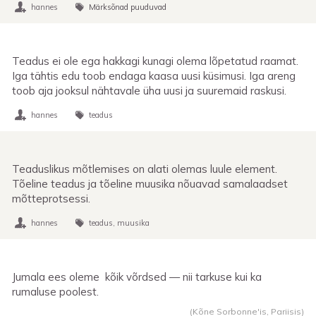
hannes
Märksõnad puuduvad
Teadus ei ole ega hakkagi kunagi olema lõpetatud raamat.
Iga tähtis edu toob endaga kaasa uusi küsimusi. Iga areng
toob aja jooksul nähtavale üha uusi ja suuremaid raskusi.
hannes
teadus
Teaduslikus mõtlemises on alati olemas luule element.
Tõeline teadus ja tõeline muusika nõuavad samalaadset
mõtteprotsessi.
hannes
teadus
muusika
Jumala ees oleme kõik võrdsed — nii tarkuse kui ka
rumaluse poolest.
(Kõne Sorbonne'is, Pariisis)