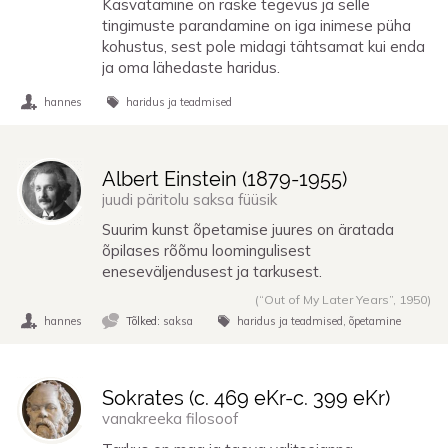
Kasvatamine on raske tegevus ja selle
tingimuste parandamine on iga inimese püha
kohustus, sest pole midagi tähtsamat kui enda
ja oma lähedaste haridus.
hannes
haridus ja teadmised
Albert Einstein (
1879
-
1955
)
juudi päritolu saksa füüsik
Suurim kunst õpetamise juures on äratada
õpilases rõõmu loomingulisest
eneseväljendusest ja tarkusest.
(“Out of My Later Years”,
1950
)
hannes
Tõlked:
saksa
haridus ja teadmised
õpetamine
Sokrates (
c. 469 eKr
-
c. 399 eKr
)
vanakreeka filosoof