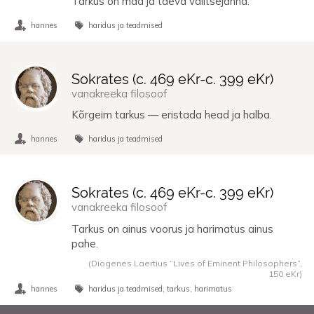
Tarkus on maa ja taeva valitsejanna.
hannes
haridus ja teadmised
Sokrates (
c. 469 eKr
-
c. 399 eKr
)
vanakreeka filosoof
Kõrgeim tarkus — eristada head ja halba.
hannes
haridus ja teadmised
Sokrates (
c. 469 eKr
-
c. 399 eKr
)
vanakreeka filosoof
Tarkus on ainus voorus ja harimatus ainus
pahe.
(Diogenes Laertius “Lives of Eminent Philosophers”,
150 eKr
)
hannes
haridus ja teadmised
tarkus
harimatus