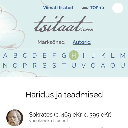
Viimati lisatud
TOP 10
Märksõnad
Autorid
A
B
C
D
E
F
G
H
I
J
K
L
M
N
O
P
R
S
Š
T
U
V
Õ
Ä
Ö
Ü
Haridus ja teadmised
Tsitaadid teemal
haridus ja
teadmised
Sokrates (
c. 469 eKr
-
c. 399 eKr
)
vanakreeka filosoof