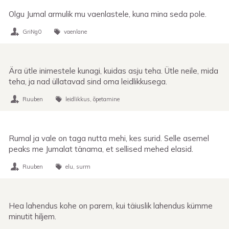
Olgu Jumal armulik mu vaenlastele, kuna mina seda pole.
GriNg0
vaenlane
Ära ütle inimestele kunagi, kuidas asju teha. Ütle neile, mida
teha, ja nad üllatavad sind oma leidlikkusega.
Ruuben
leidlikkus
õpetamine
Rumal ja vale on taga nutta mehi, kes surid. Selle asemel
peaks me Jumalat tänama, et sellised mehed elasid.
Ruuben
elu
surm
Hea lahendus kohe on parem, kui täiuslik lahendus kümme
minutit hiljem.