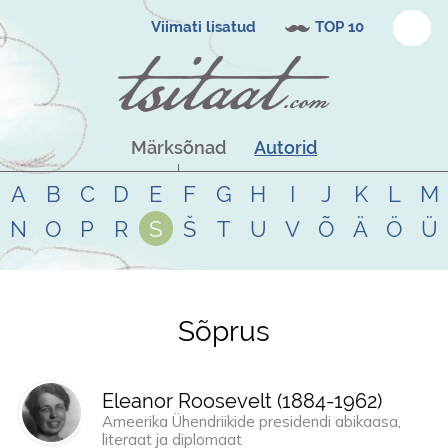
Viimati lisatud
TOP 10
Märksõnad
Autorid
A
B
C
D
E
F
G
H
I
J
K
L
M
N
O
P
R
S
Š
T
U
V
Õ
Ä
Ö
Ü
Sõprus
Tsitaadid teemal
sõprus
Eleanor Roosevelt (
1884
-
1962
)
Ameerika Ühendriikide presidendi abikaasa,
literaat ja diplomaat