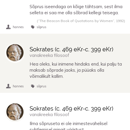
Sõprus iseendaga on kõige tähtsam, sest ilma
selleta ei saa me olla sõbrad kellegi teisega.
(“The Beacon Book of Quotations by Women”,
1992
)
hannes
sõprus
Sokrates (
c. 469 eKr
-
c. 399 eKr
)
vanakreeka filosoof
Hea oleks, kui inimene hindaks end, kui palju ta
maksab sõprade jaoks, ja püüaks olla
võimalikult kallim.
hannes
sõprus
Sokrates (
c. 469 eKr
-
c. 399 eKr
)
vanakreeka filosoof
Ilma sõpruseta ei ole inimestevahelisel
suhtlemisel mingit väärtust.