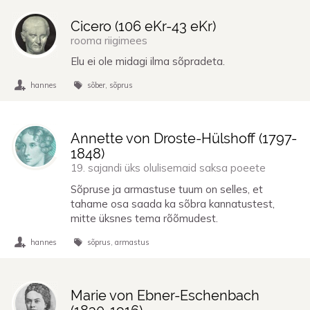
Cicero (
106 eKr
-
43 eKr
)
rooma riigimees
Elu ei ole midagi ilma sõpradeta.
hannes
sõber
sõprus
Annette von Droste-Hülshoff (
1797
-
1848
)
19. sajandi üks olulisemaid saksa poeete
Sõpruse ja armastuse tuum on selles, et
tahame osa saada ka sõbra kannatustest,
mitte üksnes tema rõõmudest.
hannes
sõprus
armastus
Marie von Ebner-Eschenbach