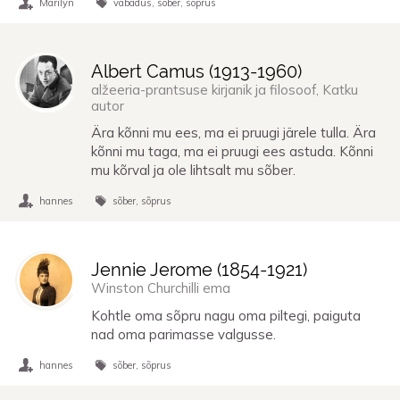
Marilyn
vabadus
sõber
sõprus
Albert Camus (
1913
-
1960
)
alžeeria-prantsuse kirjanik ja filosoof, Katku
autor
Ära kõnni mu ees, ma ei pruugi järele tulla. Ära
kõnni mu taga, ma ei pruugi ees astuda. Kõnni
mu kõrval ja ole lihtsalt mu sõber.
hannes
sõber
sõprus
Jennie Jerome (
1854
-
1921
)
Winston Churchilli ema
Kohtle oma sõpru nagu oma piltegi, paiguta
nad oma parimasse valgusse.
hannes
sõber
sõprus