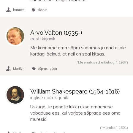
hannes
sõprus
Arvo Valton (
1935
-)
eesti kirjanik
Me kanname oma sõpru südames ja nad ei ole
kordagi öelnud, et neil on seal kitsas.
(“Meenutused eikuhugi”,
1987
)
Marilyn
sõprus
süda
William Shakespeare (
1564
-
1616
)
inglise näitekirjanik
Uskuge, te panete lukku ukse omaenese
vabaduse ees, kui varjate sõprade ees oma
muresid.
(“Hamlet”,
1601
)