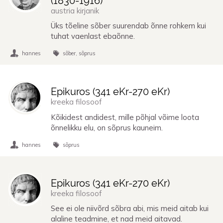
(
1830
-
1916
)
austria kirjanik
Üks tõeline sõber suurendab õnne rohkem kui
tuhat vaenlast ebaõnne.
hannes
sõber
sõprus
Epikuros (
341 eKr
-
270 eKr
)
kreeka filosoof
Kõikidest andidest, mille põhjal võime loota
õnnelikku elu, on sõprus kauneim.
hannes
sõprus
Epikuros (
341 eKr
-
270 eKr
)
kreeka filosoof
See ei ole niivõrd sõbra abi, mis meid aitab kui
alaline teadmine, et nad meid aitavad.