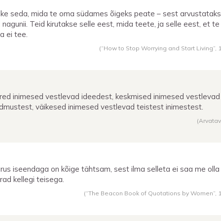
ke seda, mida te oma südames õigeks peate – sest arvustatak
 nagunii. Teid kirutakse selle eest, mida teete, ja selle eest, et te
a ei tee.
(“How to Stop Worrying and Start Living”,
red inimesed vestlevad ideedest, keskmised inimesed vestlevad
dmustest, väikesed inimesed vestlevad teistest inimestest.
(Arvatav
rus iseendaga on kõige tähtsam, sest ilma selleta ei saa me olla
rad kellegi teisega.
(“The Beacon Book of Quotations by Women”,