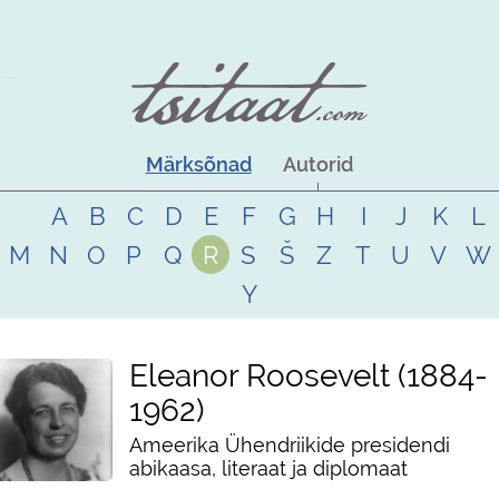
Märksõnad
Autorid
A
B
C
D
E
F
G
H
I
J
K
L
M
N
O
P
Q
R
S
Š
Z
T
U
V
W
Y
Eleanor Roosevelt
1884
-
1962
Ameerika Ühendriikide presidendi
abikaasa, literaat ja diplomaat