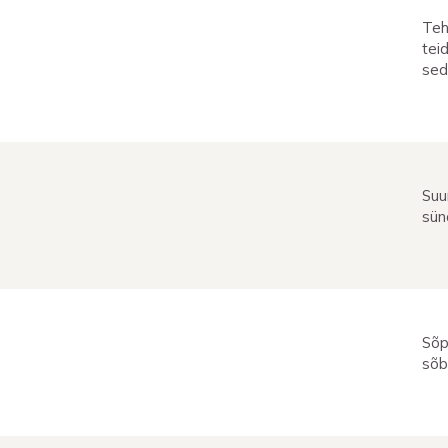
Teh
teid
sed
Suu
sün
Sõp
sõb