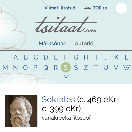
Viimati lisatud
TOP 10
Märksõnad
Autorid
A
B
C
D
E
F
G
H
I
J
K
L
M
N
O
P
Q
R
S
Š
Z
T
U
V
W
Y
Sokrates
c. 469 eKr
-
c. 399 eKr
vanakreeka filosoof