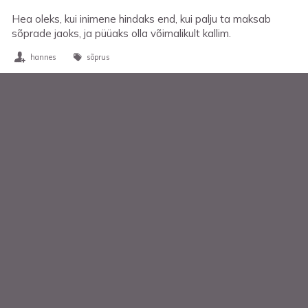
Hea oleks, kui inimene hindaks end, kui palju ta maksab
sõprade jaoks, ja püüaks olla võimalikult kallim.
hannes
sõprus