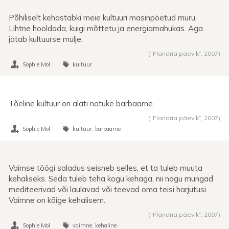
Põhiliselt kehastabki meie kultuuri masinpöetud muru.
Lihtne hooldada, kuigi mõttetu ja energiamahukas. Aga
jätab kultuurse mulje.
(“Flandria päevik”,
2007
)
Sophie Mol
kultuur
Tõeline kultuur on alati natuke barbaarne.
(“Flandria päevik”,
2007
)
Sophie Mol
kultuur
barbaarne
Vaimse töögi saladus seisneb selles, et ta tuleb muuta
kehaliseks. Seda tuleb teha kogu kehaga, nii nagu mungad
mediteerivad või laulavad või teevad oma teisi harjutusi.
Vaimne on kõige kehalisem.
(“Flandria päevik”,
2007
)
Sophie Mol
vaimne
kehaline