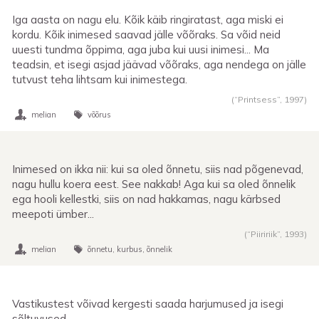
Iga aasta on nagu elu. Kõik käib ringiratast, aga miski ei
kordu. Kõik inimesed saavad jälle võõraks. Sa võid neid
uuesti tundma õppima, aga juba kui uusi inimesi... Ma
teadsin, et isegi asjad jäävad võõraks, aga nendega on jälle
tutvust teha lihtsam kui inimestega.
(“Printsess”,
1997
)
melian
võõrus
Inimesed on ikka nii: kui sa oled õnnetu, siis nad põgenevad,
nagu hullu koera eest. See nakkab! Aga kui sa oled õnnelik
ega hooli kellestki, siis on nad hakkamas, nagu kärbsed
meepoti ümber...
(“Piiririik”,
1993
)
melian
õnnetu
kurbus
õnnelik
Vastikustest võivad kergesti saada harjumused ja isegi
sõltuvused.