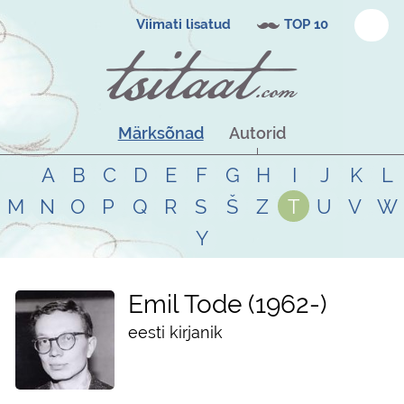
Viimati lisatud
TOP 10
Märksõnad
Autorid
A
B
C
D
E
F
G
H
I
J
K
L
M
N
O
P
Q
R
S
Š
Z
T
U
V
W
Y
Emil Tode
1962
-
eesti kirjanik