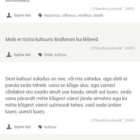
(“Flandria päevik”,
2007
)
Sophie Mol
harjumus
sõltuvus
vastikus
vastik
Miski ei tööta kultuuris kindlamini kui klišeed.
(“Flandria päevik”,
2007
)
Sophie Mol
klišee
kultuur
Sest kultuuri saladus on see, või mis saladus, aga alati ei
panda seda tähele: vana on kõige alus, aga vanast
võidakse aru saada ainult uue kaudu, ainult uut luues, seda
vana pärandit mitte kõigest väest järele aimates ega ka
mitte kõigest väest uutmoodi tehes, vaid seda ümber
luues, uuesti luues.
(“Flandria päevik”,
2007
)
Sophie Mol
kultuur