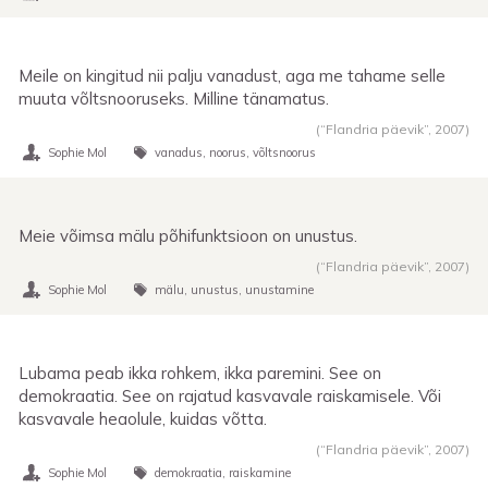
Meile on kingitud nii palju vanadust, aga me tahame selle
muuta võltsnooruseks. Milline tänamatus.
(“Flandria päevik”,
2007
)
Sophie Mol
vanadus
noorus
võltsnoorus
Meie võimsa mälu põhifunktsioon on unustus.
(“Flandria päevik”,
2007
)
Sophie Mol
mälu
unustus
unustamine
Lubama peab ikka rohkem, ikka paremini. See on
demokraatia. See on rajatud kasvavale raiskamisele. Või
kasvavale heaolule, kuidas võtta.
(“Flandria päevik”,
2007
)
Sophie Mol
demokraatia
raiskamine