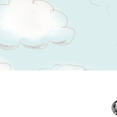
Tsitaadid teemal
muutumine