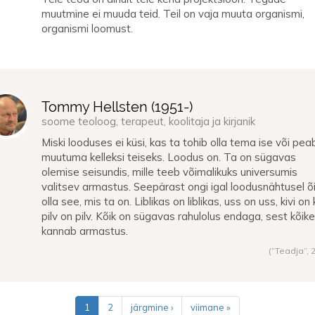
muutmine ei muuda teid. Teil on vaja muuta organismi,
organismi loomust.
Tommy Hellsten (
1951
-)
soome teoloog, terapeut, koolitaja ja kirjanik
Miski looduses ei küsi, kas ta tohib olla tema ise või pea
muutuma kelleksi teiseks. Loodus on. Ta on sügavas
olemise seisundis, mille teeb võimalikuks universumis
valitsev armastus. Seepärast ongi igal loodusnähtusel õ
olla see, mis ta on. Liblikas on liblikas, uss on uss, kivi on k
pilv on pilv. Kõik on sügavas rahulolus endaga, sest kõike
kannab armastus.
(“Teadja”,
1
2
järgmine ›
viimane »