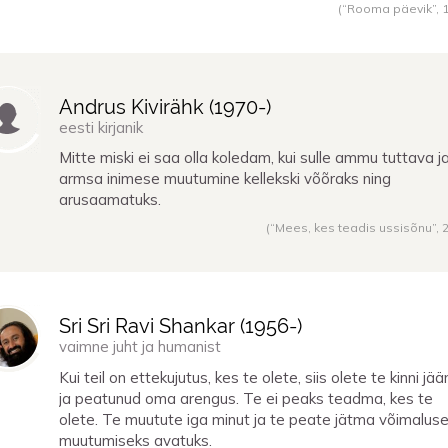
(“Rooma päevik”,
Andrus Kivirähk (
1970
-)
eesti kirjanik
Mitte miski ei saa olla koledam, kui sulle ammu tuttava j
armsa inimese muutumine kellekski võõraks ning
arusaamatuks.
(“Mees, kes teadis ussisõnu”,
Sri Sri Ravi Shankar (
1956
-)
vaimne juht ja humanist
Kui teil on ettekujutus, kes te olete, siis olete te kinni jä
ja peatunud oma arengus. Te ei peaks teadma, kes te
olete. Te muutute iga minut ja te peate jätma võimalus
muutumiseks avatuks.