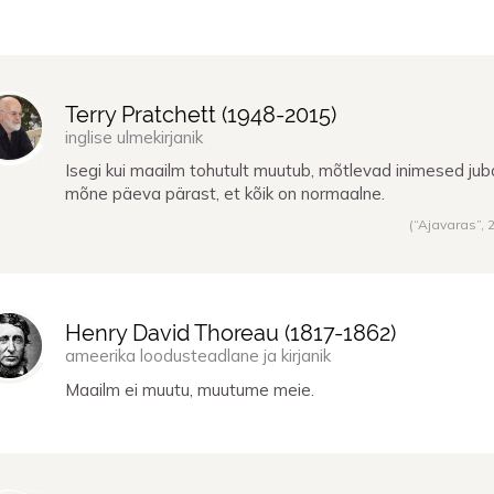
Terry Pratchett (
1948
-
2015
)
inglise ulmekirjanik
Isegi kui maailm tohutult muutub, mõtlevad inimesed jub
mõne päeva pärast, et kõik on normaalne.
(“Ajavaras”,
Henry David Thoreau (
1817
-
1862
)
ameerika loodusteadlane ja kirjanik
Maailm ei muutu, muutume meie.