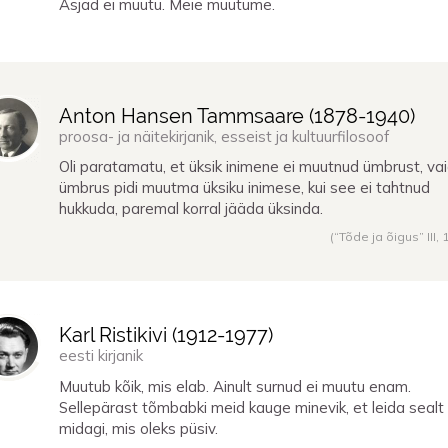
Asjad ei muutu. Meie muutume.
Anton Hansen Tammsaare (
1878
-
1940
)
proosa- ja näitekirjanik, esseist ja kultuurfilosoof
Oli paratamatu, et üksik inimene ei muutnud ümbrust, va
ümbrus pidi muutma üksiku inimese, kui see ei tahtnud
hukkuda, paremal korral jääda üksinda.
(“Tõde ja õigus” III,
Karl Ristikivi (
1912
-
1977
)
eesti kirjanik
Muutub kõik, mis elab. Ainult surnud ei muutu enam.
Sellepärast tõmbabki meid kauge minevik, et leida sealt
midagi, mis oleks püsiv.