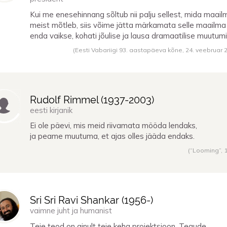
Kui me enesehinnang sõltub nii palju sellest, mida maail
meist mõtleb, siis võime jätta märkamata selle maailma
enda vaikse, kohati jõulise ja lausa dramaatilise muutumi
(Eesti Vabariigi 93. aastapäeva kõne,
24. veebruar 
Rudolf Rimmel (
1937
-
2003
)
eesti kirjanik
Ei ole päevi, mis meid riivamata mööda lendaks,
ja peame muutuma, et ajas olles jääda endaks.
(“Looming”,
Sri Sri Ravi Shankar (
1956
-)
vaimne juht ja humanist
Teie teod on ainult teie keha projektsioon. Tegude