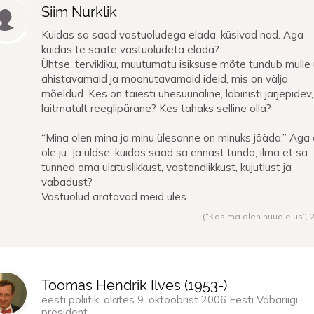
Siim Nurklik
Kuidas sa saad vastuoludega elada, küsivad nad. Aga
kuidas te saate vastuoludeta elada?
Ühtse, tervikliku, muutumatu isiksuse mõte tundub mulle
ahistavamaid ja moonutavamaid ideid, mis on välja
mõeldud. Kes on täiesti ühesuunaline, läbinisti järjepidev,
laitmatult reeglipärane? Kes tahaks selline olla?
“Mina olen mina ja minu ülesanne on minuks jääda.” Aga 
ole ju. Ja üldse, kuidas saad sa ennast tunda, ilma et sa
tunned oma ulatuslikkust, vastandlikkust, kujutlust ja
vabadust?
Vastuolud äratavad meid üles.
(“Kas ma olen nüüd elus”,
Toomas Hendrik Ilves (
1953
-)
eesti poliitik, alates 9. oktoobrist 2006 Eesti Vabariigi
president