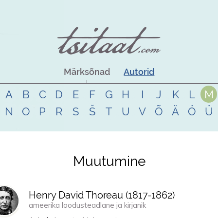
Märksõnad
Autorid
A
B
C
D
E
F
G
H
I
J
K
L
M
N
O
P
R
S
Š
T
U
V
Õ
Ä
Ö
Ü
Muutumine
Henry David Thoreau (
1817
-
1862
)
ameerika loodusteadlane ja kirjanik