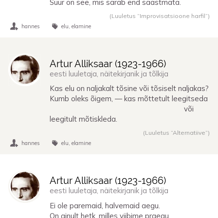
Suur on see, mis särab end säästmata.
(Luuletus “Improvisatsioone harfil”)
hannes
elu
elamine
Artur Alliksaar (
1923
-
1966
)
eesti luuletaja, näitekirjanik ja tõlkija
Kas elu on naljakalt tõsine või tõsiselt naljakas?
Kumb oleks õigem, — kas mõttetult leegitseda
või
leegitult mõtiskleda.
(Luuletus “Alternatiive”)
hannes
elu
elamine
Artur Alliksaar (
1923
-
1966
)
eesti luuletaja, näitekirjanik ja tõlkija
Ei ole paremaid, halvemaid aegu.
On ainult hetk, milles viibime praegu.