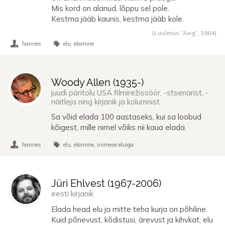
Mis kord on alanud, lõppu sel pole.
Kestma jääb kaunis, kestma jääb kole.
(Luuletus “Aeg”,
1964
)
hannes
elu
elamine
Woody Allen (
1935
-)
juudi päritolu USA filmirežissöör, -stsenarist, -
näitleja ning kirjanik ja kolumnist
Sa võid elada 100 aastaseks, kui sa loobud
kõigest, mille nimel võiks nii kaua elada.
hannes
elu
elamine
inimese eluiga
Jüri Ehlvest (
1967
-
2006
)
eesti kirjanik
Elada head elu ja mitte teha kurja on põhiline.
Kuid põnevust, kõdistusi, ärevust ja kihvkat, elu