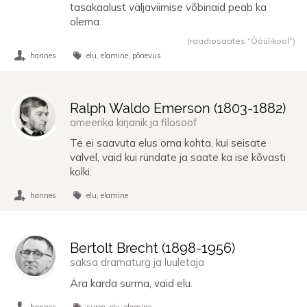
tasakaalust väljaviimise võbinaid peab ka
olema.
(raadiosaates “Ööülikool”)
hannes
elu
elamine
põnevus
Ralph Waldo Emerson (
1803
-
1882
)
ameerika kirjanik ja filosoof
Te ei saavuta elus oma kohta, kui seisate
valvel, vaid kui ründate ja saate ka ise kõvasti
kolki.
hannes
elu
elamine
Bertolt Brecht (
1898
-
1956
)
saksa dramaturg ja luuletaja
Ära karda surma, vaid elu.
hannes
surm
elu
elamine