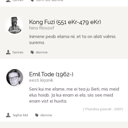
Kong Fuzi (
551 eKr
-
479 eKr
)
hiina filosoof
Inimene peab elama nii, et ta on alati valmis
surema.
hannes
elamine
Emil Tode (
1962
-)
eesti kirjanik
Seni kui me elame, me ei tea ju õieti, mis meid
elus hoiab. Ja kui enam ei ela, siis see meid
enam vist ei huvita.
(“Flandria päevik”,
2007
)
Sophie Mol
elamine