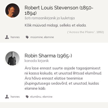
Robert Louis Stevenson (
1850
-
1894
)
šoti romaanikirjanik ja luuletaja
Kõik müüvad midagi, selleks et elada.
(“Across the Plains”,
1892
)
hannes
müümine
elamine
Robin Sharma (
1965
-)
kanada kirjanik
Ära lase ennast suurte asjade tagaajamisest
nii kaasa kiskuda, et unustad lihtsad elumõnud.
Ära hõiva ennast elatise teenimise
jõupingutusega sedavõrd, et unustad, kuidas
elamine käib.
hannes
elumõnu
elamine