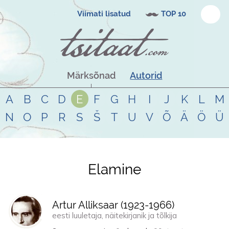
Viimati lisatud
TOP 10
Märksõnad
Autorid
A
B
C
D
E
F
G
H
I
J
K
L
M
N
O
P
R
S
Š
T
U
V
Õ
Ä
Ö
Ü
Elamine
Tsitaadid teemal
elamine
Artur Alliksaar (
1923
-
1966
)
eesti luuletaja, näitekirjanik ja tõlkija