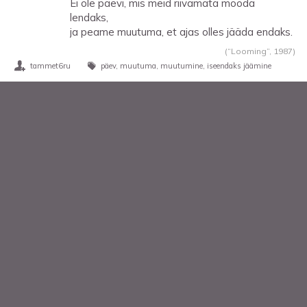
Ei ole päevi, mis meid riivamata mööda
lendaks,
ja peame muutuma, et ajas olles jääda endaks.
(“Looming”,
1987
)
tammet6ru
päev
muutuma
muutumine
iseendaks jäämine