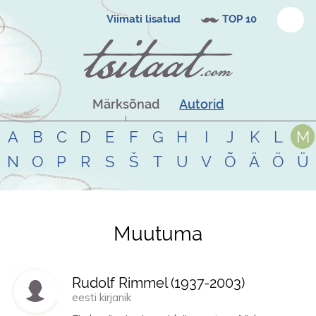
Viimati lisatud
TOP 10
Märksõnad
Autorid
A
B
C
D
E
F
G
H
I
J
K
L
M
N
O
P
R
S
Š
T
U
V
Õ
Ä
Ö
Ü
Muutuma
Tsitaadid teemal
muutuma
Rudolf Rimmel (
1937
-
2003
)
eesti kirjanik