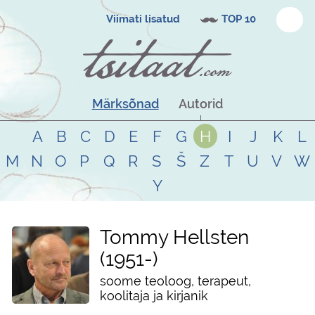
Viimati lisatud
TOP 10
Märksõnad
Autorid
A
B
C
D
E
F
G
H
I
J
K
L
M
N
O
P
Q
R
S
Š
Z
T
U
V
W
Y
Tommy Hellsten
1951
-
soome teoloog, terapeut,
koolitaja ja kirjanik