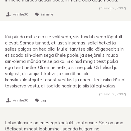
(“Teadja”,
2002
)
Annilee30
inimene
Kui püüda mitte aja üle valitseda, siis tundub seda lõputult
olevat. Samas tunned, et just siinsamas, sellel hetkel ja
selles paigas on hea olla. Mul ei tarvitse olla kõigepealt siin,
et saada siin-olemisega ühele poole, ja seejärel siirduda
siin-olema mõnda teise paika. Ei olnud mingit teist paika
ega teist hetke. Oli siinne hetk ja siinne paik. Oli helisid ja
valgust, oli soojust, kohvi- ja saialõhna, oli
kohvikukülastajate tasast vestlust ja naeru, teelusika kõlinat
tassiserva vastu, oli toolide naginat ja siis jällegi vaikus.
(“Teadja”,
2002
)
Annilee30
aeg
Läbipõlemine on enesega kontakti kaotamine. See on oma
tõelisest minast loobumine, iseenda hülgamine.