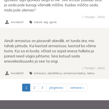
ja seda pole kunagi võimalik mõõta. Kuidas mõõta seda,
mida pole olemas?
(“Teadja”,
2002
)
Annilee30
tulevik
aeg
igavik
Ainult armastus on piisavalt alandlik, et tunda ära, mis
tahab juhtuda. Kui kaotad armastuse, kaotad ka võime
loota. Kui sa ei looda, võtad sa asjad enese hallata ja
paned need vägisi juhtuma. Sina kutsud seda
enesekesksuseks ja see ta ongi.
(“Teadja”,
2002
)
Annilee30
armastus
alandlikkus
armastuse kaotus
lootus
Pagination
1
2
3
järgmine ›
viimane »