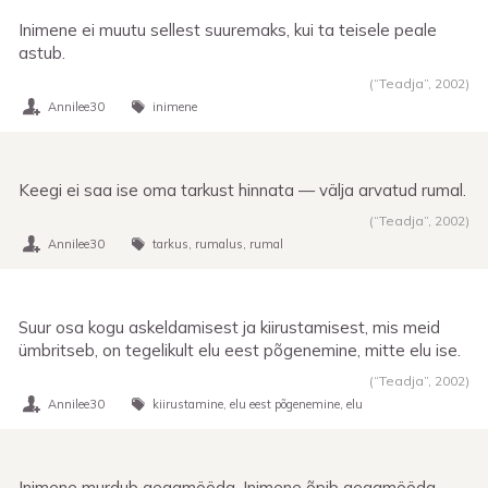
Inimene ei muutu sellest suuremaks, kui ta teisele peale
astub.
(“Teadja”,
2002
)
Annilee30
inimene
Keegi ei saa ise oma tarkust hinnata — välja arvatud rumal.
(“Teadja”,
2002
)
Annilee30
tarkus
rumalus
rumal
Suur osa kogu askeldamisest ja kiirustamisest, mis meid
ümbritseb, on tegelikult elu eest põgenemine, mitte elu ise.
(“Teadja”,
2002
)
Annilee30
kiirustamine
elu eest põgenemine
elu
Inimene murdub aegamööda. Inimene õpib aegamööda.