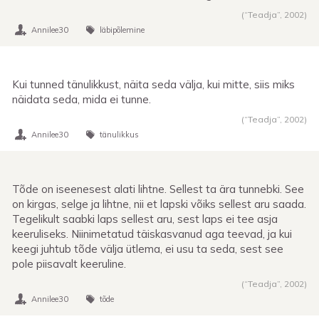
(“Teadja”,
2002
)
Annilee30
läbipõlemine
Kui tunned tänulikkust, näita seda välja, kui mitte, siis miks
näidata seda, mida ei tunne.
(“Teadja”,
2002
)
Annilee30
tänulikkus
Tõde on iseenesest alati lihtne. Sellest ta ära tunnebki. See
on kirgas, selge ja lihtne, nii et lapski võiks sellest aru saada.
Tegelikult saabki laps sellest aru, sest laps ei tee asja
keeruliseks. Niinimetatud täiskasvanud aga teevad, ja kui
keegi juhtub tõde välja ütlema, ei usu ta seda, sest see
pole piisavalt keeruline.
(“Teadja”,
2002
)
Annilee30
tõde