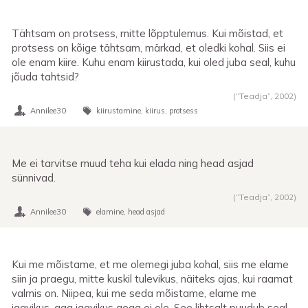
Tähtsam on protsess, mitte lõpptulemus. Kui mõistad, et
protsess on kõige tähtsam, märkad, et oledki kohal. Siis ei
ole enam kiire. Kuhu enam kiirustada, kui oled juba seal, kuhu
jõuda tahtsid?
(“Teadja”,
2002
)
Annilee30
kiirustamine
kiirus
protsess
Me ei tarvitse muud teha kui elada ning head asjad
sünnivad.
(“Teadja”,
2002
)
Annilee30
elamine
head asjad
Kui me mõistame, et me olemegi juba kohal, siis me elame
siin ja praegu, mitte kuskil tulevikus, näiteks ajas, kui raamat
valmis on. Niipea, kui me seda mõistame, elame me
igavikus, aga igavikus aega ei ole. See lihtsalt puudub seal