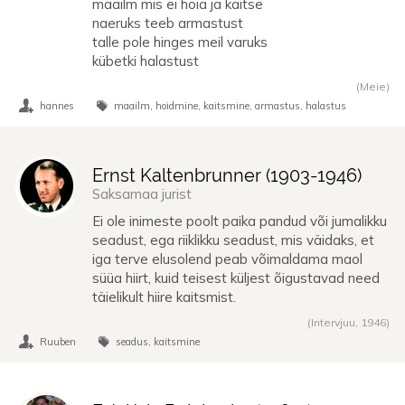
maailm mis ei hoia ja kaitse
naeruks teeb armastust
talle pole hinges meil varuks
kübetki halastust
(Meie)
hannes
maailm
hoidmine
kaitsmine
armastus
halastus
Ernst Kaltenbrunner (
1903
-
1946
)
Saksamaa jurist
Ei ole inimeste poolt paika pandud või jumalikku
seadust, ega riiklikku seadust, mis väidaks, et
iga terve elusolend peab võimaldama maol
süüa hiirt, kuid teisest küljest õigustavad need
täielikult hiire kaitsmist.
(Intervjuu,
1946
)
Ruuben
seadus
kaitsmine