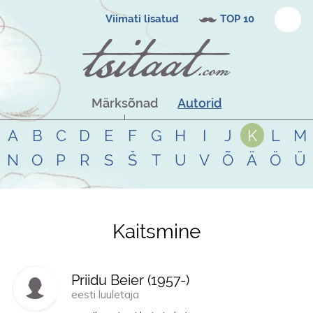
Viimati lisatud
TOP 10
Märksõnad
Autorid
A
B
C
D
E
F
G
H
I
J
K
L
M
N
O
P
R
S
Š
T
U
V
Õ
Ä
Ö
Ü
Kaitsmine
Tsitaadid teemal
kaitsmine
Priidu Beier (
1957
-)
eesti luuletaja