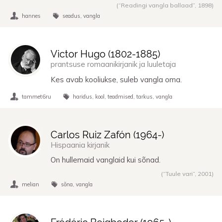
(“Readingi vangla ballaad”,
1898
)
hannes
seadus
vangla
Victor Hugo (
1802
-
1885
)
prantsuse romaanikirjanik ja luuletaja
Kes avab kooliukse, suleb vangla oma.
tammet6ru
haridus
kool
teadmised
tarkus
vangla
Carlos Ruiz Zafón (
1964
-)
Hispaania kirjanik
On hullemaid vanglaid kui sõnad.
(“Tuule vari”,
2001
)
melian
sõna
vangla