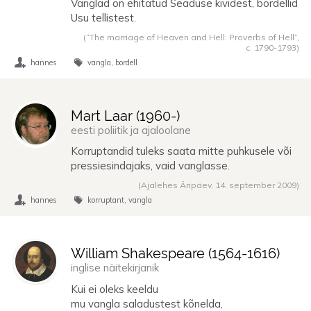
Vanglad on ehitatud Seaduse kividest, bordellid
Usu tellistest.
(“The marriage of Heaven and Hell: Proverbs of Hell”,
c. 1790
-
1793
)
hannes
vangla
bordell
Mart Laar (
1960
-)
eesti poliitik ja ajaloolane
Korruptandid tuleks saata mitte puhkusele või
pressiesindajaks, vaid vanglasse.
(Ajalehes Äripäev,
14. september 2009
)
hannes
korruptant
vangla
William Shakespeare (
1564
-
1616
)
inglise näitekirjanik
Kui ei oleks keeldu
mu vangla saladustest kõnelda,