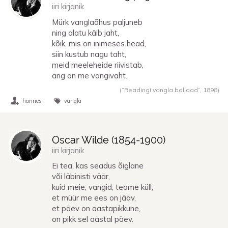
iiri kirjanik
Mürk vanglaõhus paljuneb
ning alatu käib jaht,
kõik, mis on inimeses head,
siin kustub nagu taht,
meid meeleheide riivistab,
äng on me vangivaht.
(“Readingi vangla ballaad”,
1898
)
hannes
vangla
Oscar Wilde (
1854
-
1900
)
iiri kirjanik
Ei tea, kas seadus õiglane
või läbinisti väär,
kuid meie, vangid, teame küll,
et müür me ees on jääv,
et päev on aastapikkune,
on pikk sel aastal päev.