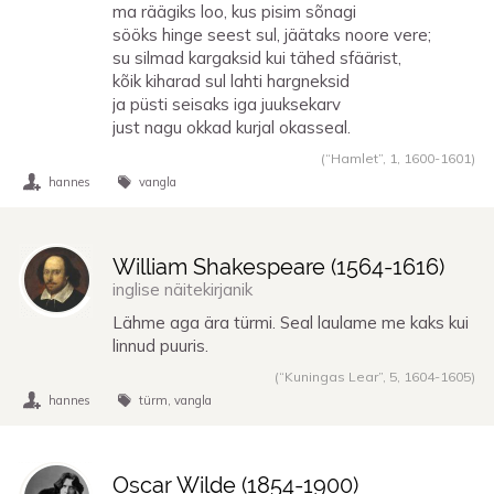
ma räägiks loo, kus pisim sõnagi
sööks hinge seest sul, jäätaks noore vere;
su silmad kargaksid kui tähed sfäärist,
kõik kiharad sul lahti hargneksid
ja püsti seisaks iga juuksekarv
just nagu okkad kurjal okasseal.
(“Hamlet”, 1,
1600
-
1601
)
hannes
vangla
William Shakespeare (
1564
-
1616
)
inglise näitekirjanik
Lähme aga ära türmi. Seal laulame me kaks kui
linnud puuris.
(“Kuningas Lear”, 5,
1604
-
1605
)
hannes
türm
vangla
Oscar Wilde (
1854
-
1900
)