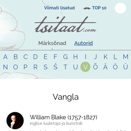
Viimati lisatud
TOP 10
Märksõnad
Autorid
A
B
C
D
E
F
G
H
I
J
K
L
M
N
O
P
R
S
Š
T
U
V
Õ
Ä
Ö
Ü
Vangla
Tsitaadid teemal
vangla
William Blake (
1757
-
1827
)
inglise luuletaja ja kunstnik