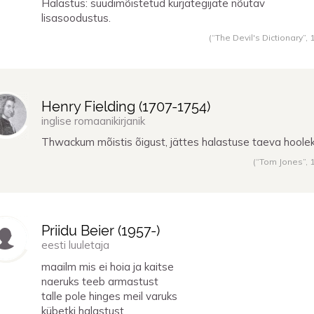
Halastus: süüdimõistetud kurjategijate nõutav
lisasoodustus.
(“The Devil's Dictionary”,
Henry Fielding (
1707
-
1754
)
inglise romaanikirjanik
Thwackum mõistis õigust, jättes halastuse taeva hoolek
(“Tom Jones”,
Priidu Beier (
1957
-)
eesti luuletaja
maailm mis ei hoia ja kaitse
naeruks teeb armastust
talle pole hinges meil varuks
kübetki halastust