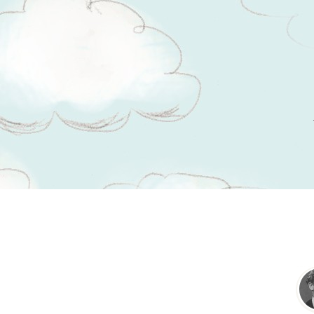
Tsitaadid teemal
halastus