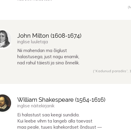
(
John Milton (
1608
-
1674
)
inglise luuletaja
Nii mahendan ma õiglust
halastusega, just nagu enamik,
nad rahul täiesti ja sina õnnelik.
(“Kadunud paradiis”,
William Shakespeare (
1564
-
1616
)
inglise näitekirjanik
Ei halastust saa keegi sundida.
Kui leebe vihm ta langeb alla taevast
maa peale, tuues kahekordset õndsust —