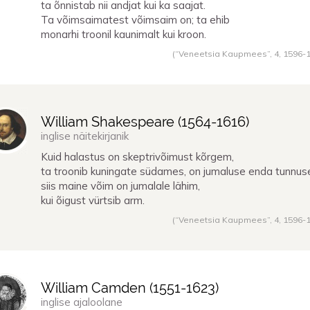
ta õnnistab nii andjat kui ka saajat.
Ta võimsaimatest võimsaim on; ta ehib
monarhi troonil kaunimalt kui kroon.
(“Veneetsia Kaupmees”, 4,
1596
-
William Shakespeare (
1564
-
1616
)
inglise näitekirjanik
Kuid halastus on skeptrivõimust kõrgem,
ta troonib kuningate südames, on jumaluse enda tunnus
siis maine võim on jumalale lähim,
kui õigust vürtsib arm.
(“Veneetsia Kaupmees”, 4,
1596
-
William Camden (
1551
-
1623
)
inglise ajaloolane