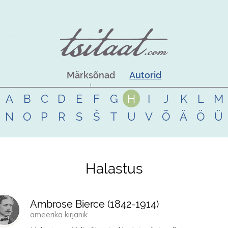
Märksõnad
Autorid
A
B
C
D
E
F
G
H
I
J
K
L
M
N
O
P
R
S
Š
T
U
V
Õ
Ä
Ö
Ü
Halastus
Ambrose Bierce (
1842
-
1914
)
ameerika kirjanik