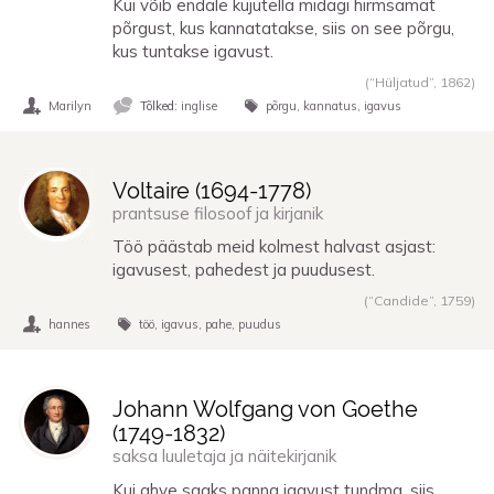
Kui võib endale kujutella midagi hirmsamat
põrgust, kus kannatatakse, siis on see põrgu,
kus tuntakse igavust.
(“Hüljatud”,
1862
)
Marilyn
Tõlked:
inglise
põrgu
kannatus
igavus
Voltaire (
1694
-
1778
)
prantsuse filosoof ja kirjanik
Töö päästab meid kolmest halvast asjast:
igavusest, pahedest ja puudusest.
(“Candide”,
1759
)
hannes
töö
igavus
pahe
puudus
Johann Wolfgang von Goethe
(
1749
-
1832
)
saksa luuletaja ja näitekirjanik
Kui ahve saaks panna igavust tundma, siis