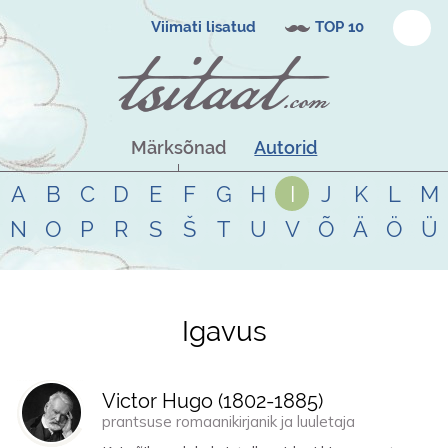
Viimati lisatud
TOP 10
Märksõnad
Autorid
A
B
C
D
E
F
G
H
I
J
K
L
M
N
O
P
R
S
Š
T
U
V
Õ
Ä
Ö
Ü
Igavus
Tsitaadid teemal
igavus
Victor Hugo (
1802
-
1885
)
prantsuse romaanikirjanik ja luuletaja