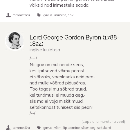
võiksid nad inimesteks saada.
tammet6ru
igavus
inimene
ahv
Lord George Gordon Byron (
1788
-
1824
)
inglise luuletaja
/---/
Nii igav on mul nende seas,
kes lipitsevad võimu pärast,
ei sõbraks, vaenlaseks neid pea-
nad mulle võõrad pidusäras.
Too tagasi mu sõbrad truud,
kel tundmusi ei muuda aeg,-
siis ma ei vaja miskit muud,
seltskonnast tühisest siis pean!
/--/
(Laps olla muretuna veel)
tammet6ru
igavus
võim
lipitsemine
sõber
aeg
seltskond