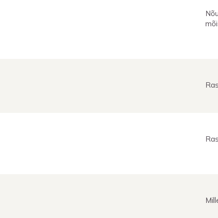
Nõu
mõi
Ras
Ras
Mil