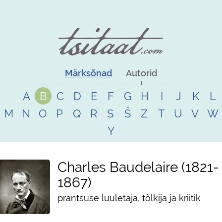
Märksõnad
Autorid
A
B
C
D
E
F
G
H
I
J
K
L
M
N
O
P
Q
R
S
Š
Z
T
U
V
W
Y
Charles Baudelaire
1821
-
1867
prantsuse luuletaja, tõlkija ja kriitik