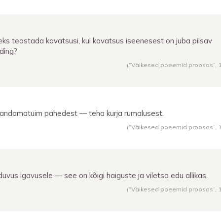
leks teostada kavatsusi, kui kavatsus iseenesest on juba piisav
ding?
(“Väikesed poeemid proosas”,
andamatuim pahedest — teha kurja rumalusest.
(“Väikesed poeemid proosas”,
duvus igavusele — see on kõigi haiguste ja viletsa edu allikas.
(“Väikesed poeemid proosas”,