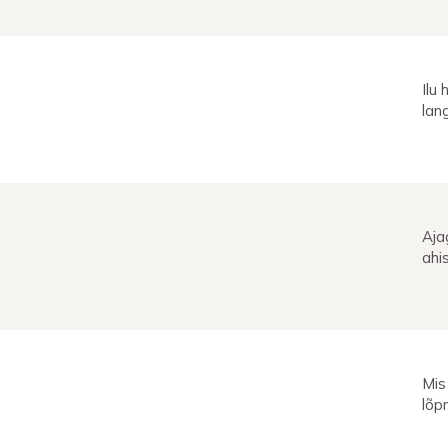
Ilu
lan
Aja
ahi
Mis
lõp