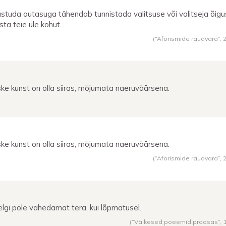
studa autasuga tähendab tunnistada valitsuse või valitseja õigu
sta teie üle kohut.
(“Aforismide raudvara”,
ke kunst on olla siiras, mõjumata naeruväärsena.
ke kunst on olla siiras, mõjumata naeruväärsena.
(“Aforismide raudvara”,
lelgi pole vahedamat tera, kui lõpmatusel.
(“Väikesed poeemid proosas”,