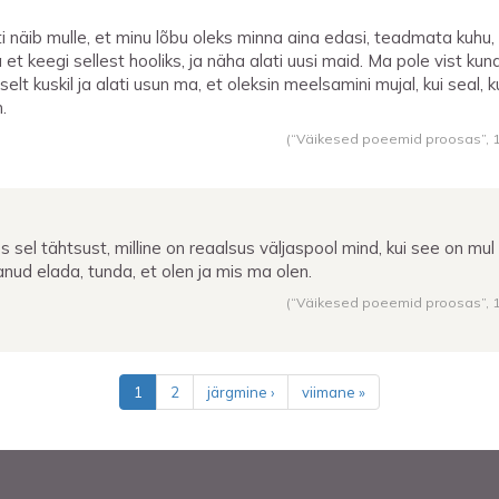
ti näib mulle, et minu lõbu oleks minna aina edasi, teadmata kuhu,
a et keegi sellest hooliks, ja näha alati uusi maid. Ma pole vist kun
selt kuskil ja alati usun ma, et oleksin meelsamini mujal, kui seal, 
.
(“Väikesed poeemid proosas”,
s sel tähtsust, milline on reaalsus väljaspool mind, kui see on mul
anud elada, tunda, et olen ja mis ma olen.
(“Väikesed poeemid proosas”,
1
2
järgmine ›
viimane »