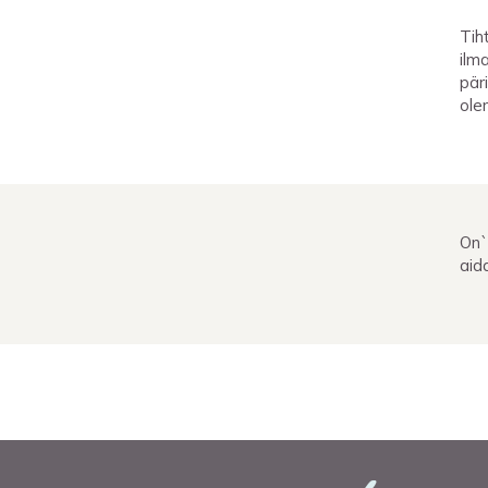
Tih
ilm
päri
olen
On`
aid
Pagination