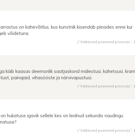
 harrastus on kahevõitlus, kus kunstnik kisendab piinades enne kui
geb võidetuna.
(“Väikesed poeemid proosas”,
ga käib kaasas deemonlik saatjaskond mälestusi, kahetsusi, kra
stust, painajaid, vihasööste ja närvivapustusi.
(“Väikesed poeemid proosas”,
 on hukatuse igavik sellele kes on leidnud sekundis naudingu
matuse?
(“Väikesed poeemid proosas”,