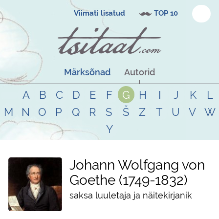
Viimati lisatud
TOP 10
Märksõnad
Autorid
A
B
C
D
E
F
G
H
I
J
K
L
M
N
O
P
Q
R
S
Š
Z
T
U
V
W
Y
Johann Wolfgang von
Goethe
1749
-
1832
saksa luuletaja ja näitekirjanik