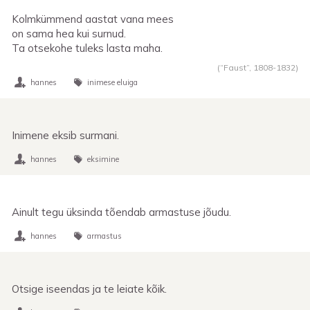
Kolmkümmend aastat vana mees
on sama hea kui surnud.
Ta otsekohe tuleks lasta maha.
(“Faust”,
1808
-
1832
)
hannes
inimese eluiga
Inimene eksib surmani.
hannes
eksimine
Ainult tegu üksinda tõendab armastuse jõudu.
hannes
armastus
Otsige iseendas ja te leiate kõik.