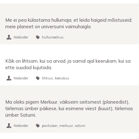
Me ei pea külastama hullumaja, et leida haigeid mõistuseid;
meie planeet on universumi vaimuhaigla.
Nielander
hullumeelsus
Kõik on lihtsam, kui sa arvad, ja samal ajal keerukam, kui sa
ette suudad kujutada.
Nielander
lihtsus
keerukus
Ma oleks pigem Merkuur, väikseim seitsmest (planeedist),
tiirlemas ümber päikese, kui esimene viiest (kuust), tiirlemas
ümber Saturni.
Nielander
positsioon
merkuur
saturn