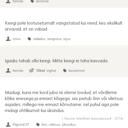
hannes
otsimine
Keegi pole lootusetumalt vangistatud kui need, kes ekslikult
arvavad, et on vabad.
rinnu
vabadus
vangistus
orjus
Igaüks tahab olla keegi. Mitte keegi ei taha kasvada.
hannes
Tõlked:
inglise
kasvamine
Muidugi, kuna me kord juba nii oleme loodud, et võrdleme
kõike enesega ja ennast kõigega, siis peitub õnn või viletsus
asjades, millega me ennast kõrvutame, sel puhul aga pole
midagi ohtlikumat kui üksindus.
(“Noore Wertheri kannatused”,
1774
)
PilgrimEST
õnn
viletsus
üksindus