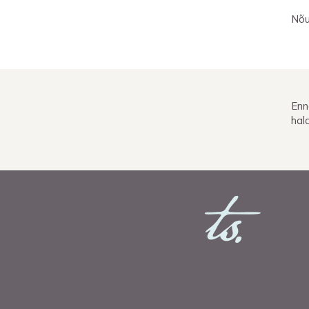
Nõu
Enn
hal