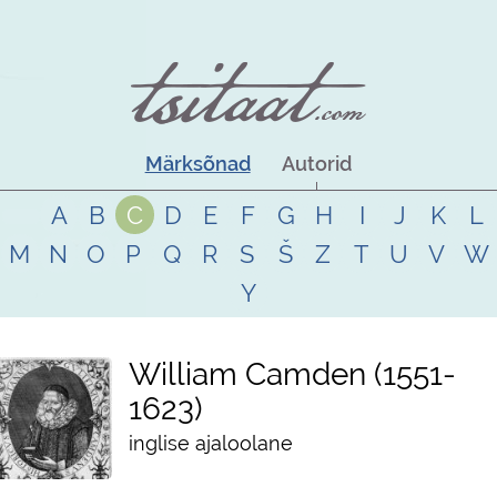
Märksõnad
Autorid
A
B
C
D
E
F
G
H
I
J
K
L
M
N
O
P
Q
R
S
Š
Z
T
U
V
W
Y
William Camden
1551
-
1623
inglise ajaloolane