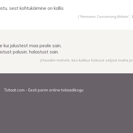
stu, sest kohtukäimine on kallis.
(“Remains Concerning Britain”,
e kui jalustest maa peale sain,
astust palusin, halastust sain.
(Hauakiri mehele, kes kukkus hobuse seljast maha ja 
Tsitaat.com - Eesti parim online tsitaadikogu