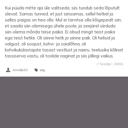
Kui püüda mitte aja üle valitseda, siis tundub seda lõputult
olevat. Samas tunned, et just siinsamas, sellel hetkel ja
selles paigas on hea olla. Mul ei tarvitse olla kõigepealt siin,
et saada siin-olemisega ühele poole, ja seejärel siirduda
siin-olema mõnda teise paika. Ei olnud mingit teist paika
ega teist hetke. Oli siinne hetk ja siinne paik. Oli helisid ja
valgust, oli soojust, kohvi- ja saialõhna, oli
kohvikukülastajate tasast vestlust ja naeru, teelusika kõlinat
tassiserva vastu, oli toolide naginat ja siis jällegi vaikus.
(“Teadja”,
2002
)
Annilee30
aeg