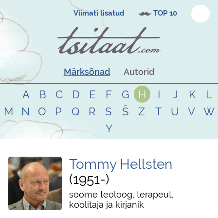
Viimati lisatud
TOP 10
Märksõnad
Autorid
A
B
C
D
E
F
G
H
I
J
K
L
M
N
O
P
Q
R
S
Š
Z
T
U
V
W
Y
Tommy Hellsten
1951
-
soome teoloog, terapeut,
koolitaja ja kirjanik