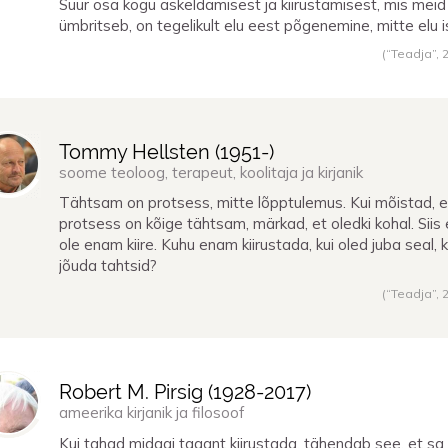
Suur osa kogu askeldamisest ja kiirustamisest, mis meid
ümbritseb, on tegelikult elu eest põgenemine, mitte elu i
(“Teadja”,
Tommy Hellsten (
1951
-)
soome teoloog, terapeut, koolitaja ja kirjanik
Tähtsam on protsess, mitte lõpptulemus. Kui mõistad, e
protsess on kõige tähtsam, märkad, et oledki kohal. Siis 
ole enam kiire. Kuhu enam kiirustada, kui oled juba seal, 
jõuda tahtsid?
(“Teadja”,
Robert M. Pirsig (
1928
-
2017
)
ameerika kirjanik ja filosoof
Kui tahad midagi tagant kiirustada, tähendab see, et sa