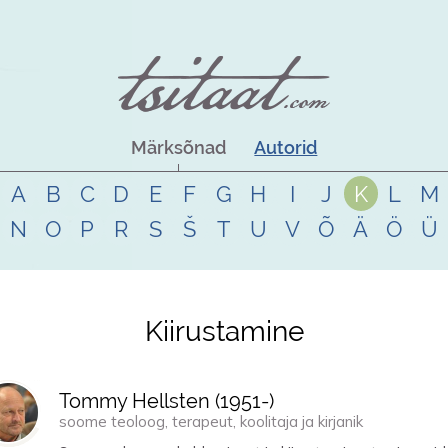
Märksõnad
Autorid
A
B
C
D
E
F
G
H
I
J
K
L
M
N
O
P
R
S
Š
T
U
V
Õ
Ä
Ö
Ü
Kiirustamine
Tommy Hellsten (
1951
-)
soome teoloog, terapeut, koolitaja ja kirjanik