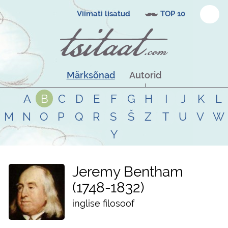
Viimati lisatud
TOP 10
Märksõnad
Autorid
A
B
C
D
E
F
G
H
I
J
K
L
M
N
O
P
Q
R
S
Š
Z
T
U
V
W
Y
Jeremy Bentham
1748
-
1832
inglise filosoof