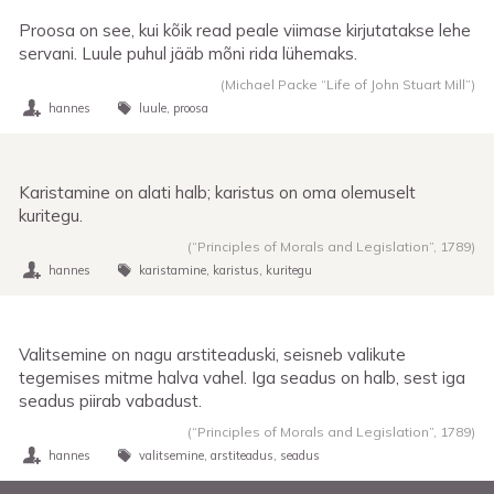
Proosa on see, kui kõik read peale viimase kirjutatakse lehe
servani. Luule puhul jääb mõni rida lühemaks.
(Michael Packe “Life of John Stuart Mill”)
hannes
luule
proosa
Karistamine on alati halb; karistus on oma olemuselt
kuritegu.
(“Principles of Morals and Legislation”,
1789
)
hannes
karistamine
karistus
kuritegu
Valitsemine on nagu arstiteaduski, seisneb valikute
tegemises mitme halva vahel. Iga seadus on halb, sest iga
seadus piirab vabadust.
(“Principles of Morals and Legislation”,
1789
)
hannes
valitsemine
arstiteadus
seadus