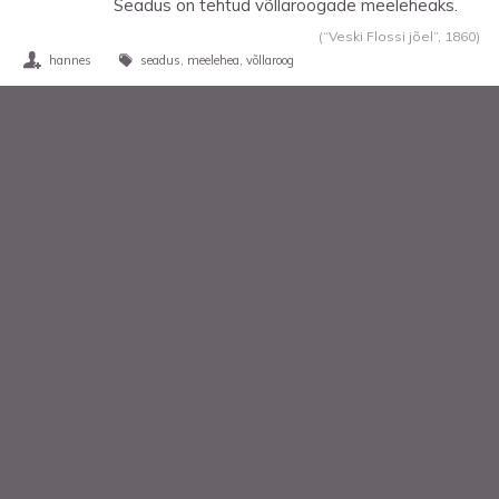
Seadus on tehtud võllaroogade meeleheaks.
(“Veski Flossi jõel”,
1860
)
hannes
seadus
meelehea
võllaroog