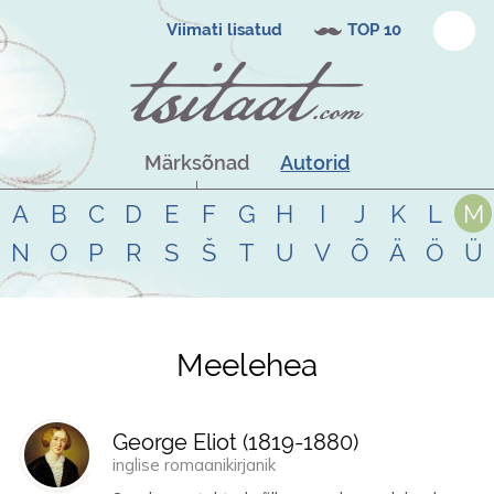
Viimati lisatud
TOP 10
Märksõnad
Autorid
A
B
C
D
E
F
G
H
I
J
K
L
M
N
O
P
R
S
Š
T
U
V
Õ
Ä
Ö
Ü
Meelehea
Tsitaadid teemal
meelehea
George Eliot (
1819
-
1880
)
inglise romaanikirjanik