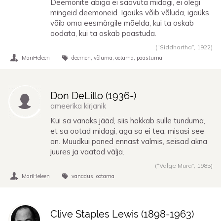
Deemonite abiga ei saavuta midagi, ei olegi
mingeid deemoneid. Igaüks võib võluda, igaüks
võib oma eesmärgile mõelda, kui ta oskab
oodata, kui ta oskab paastuda.
(“Siddhartha”,
1922
)
MariHeleen
deemon
võluma
ootama
paastuma
Don DeLillo (
1936
-)
ameerika kirjanik
Kui sa vanaks jääd, siis hakkab sulle tunduma,
et sa ootad midagi, aga sa ei tea, misasi see
on. Muudkui paned ennast valmis, seisad akna
juures ja vaatad välja.
(“Valge Müra”,
1985
)
MariHeleen
vanadus
ootama
Clive Staples Lewis (
1898
-
1963
)