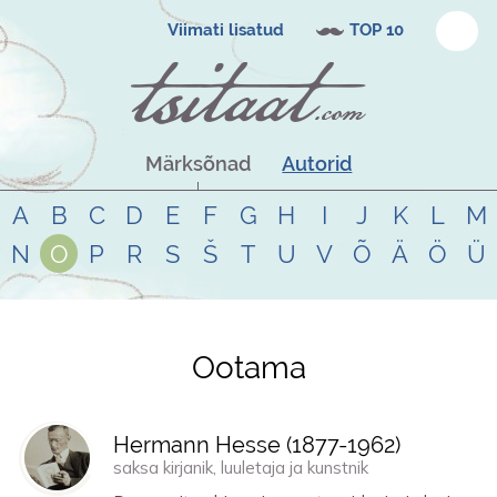
Viimati lisatud
TOP 10
Märksõnad
Autorid
A
B
C
D
E
F
G
H
I
J
K
L
M
N
O
P
R
S
Š
T
U
V
Õ
Ä
Ö
Ü
Ootama
Tsitaadid teemal
ootama
Hermann Hesse (
1877
-
1962
)
saksa kirjanik, luuletaja ja kunstnik