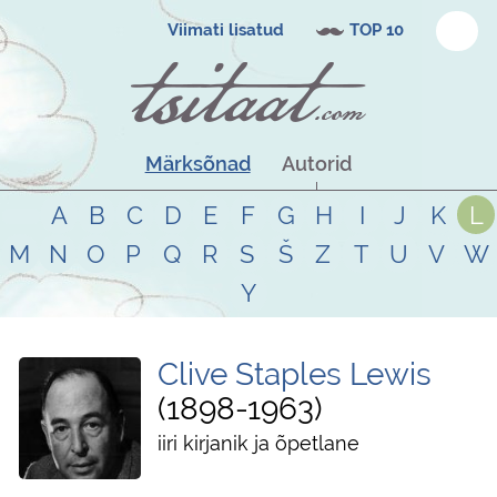
Viimati lisatud
TOP 10
Märksõnad
Autorid
A
B
C
D
E
F
G
H
I
J
K
L
M
N
O
P
Q
R
S
Š
Z
T
U
V
W
Y
Clive Staples Lewis
1898
-
1963
iiri kirjanik ja õpetlane