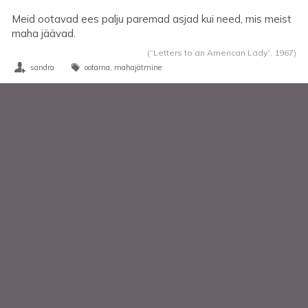
Meid ootavad ees palju paremad asjad kui need, mis meist
maha jäävad.
(“Letters to an American Lady”,
1967
)
sandra
ootama
mahajätmine