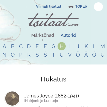
Viimati lisatud
TOP 10
Märksõnad
Autorid
A
B
C
D
E
F
G
H
I
J
K
L
M
N
O
P
R
S
Š
T
U
V
Õ
Ä
Ö
Ü
Hukatus
Tsitaadid teemal
hukatus
James Joyce (
1882
-
1941
)
iiri kirjanik ja luuletaja