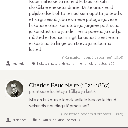
Kaos, millesse ta ind end kutsus, oli külm
ükskõikne enesetundmine. Mitte ainu-, vaid
paljukordselt oli ta teinud surmapattu, ja teadis,
et kuigi seisab juba esimese patuga igavese
hukatuse ohus, korrutab iga järgnev patt süüd
ja karistust aina juurde. Tema päevad ja ööd ja
mõtted ei toonud mingit lunastust, sest enam
ei kastnud ta hinge pühitseva jumalaarmu
lätted.
(“Kunstniku noorpõlveportree”,
1916
)
kadikala
hukatus
patt
andeksandmine
jumal
lunastus
süü
Charles Baudelaire (
1821
-
1867
)
prantsuse luuletaja, tõlkija ja kriitik
Mis on hukatuse igavik sellele kes on leidnud
sekundis naudingu lõpmatuse?
(“Väikesed poeemid proosas”,
1869
)
Nielander
hukatus
nauding
lõpmatus