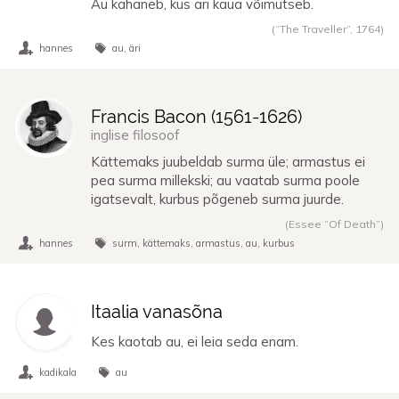
Au kahaneb, kus äri kaua võimutseb.
(“The Traveller”,
1764
)
hannes
au
äri
Francis Bacon (
1561
-
1626
)
inglise filosoof
Kättemaks juubeldab surma üle; armastus ei
pea surma millekski; au vaatab surma poole
igatsevalt, kurbus põgeneb surma juurde.
(Essee “Of Death”)
hannes
surm
kättemaks
armastus
au
kurbus
Itaalia vanasõna
Kes kaotab au, ei leia seda enam.
kadikala
au