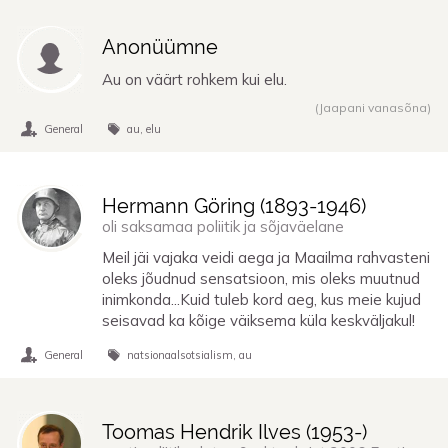
Anonüümne
Au on väärt rohkem kui elu.
(Jaapani vanasõna)
General
au
elu
Hermann Göring (
1893
-
1946
)
oli saksamaa poliitik ja sõjaväelane
Meil jäi vajaka veidi aega ja Maailma rahvasteni
oleks jõudnud sensatsioon, mis oleks muutnud
inimkonda...Kuid tuleb kord aeg, kus meie kujud
seisavad ka kõige väiksema küla keskväljakul!
General
natsionaalsotsialism
au
Toomas Hendrik Ilves (
1953
-)