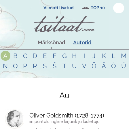
Viimati lisatud
TOP 10
Märksõnad
Autorid
A
B
C
D
E
F
G
H
I
J
K
L
M
N
O
P
R
S
Š
T
U
V
Õ
Ä
Ö
Ü
Au
Tsitaadid teemal
au
Oliver Goldsmith (
1728
-
1774
)
iiri päritolu inglise kirjanik ja luuletaja