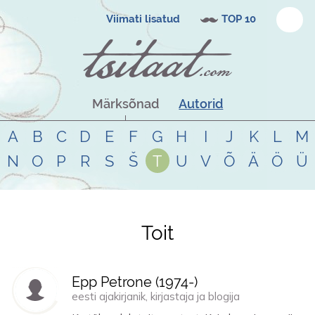
Viimati lisatud
TOP 10
Märksõnad
Autorid
A
B
C
D
E
F
G
H
I
J
K
L
M
N
O
P
R
S
Š
T
U
V
Õ
Ä
Ö
Ü
Toit
Tsitaadid teemal
toit
Epp Petrone (
1974
-)
eesti ajakirjanik, kirjastaja ja blogija