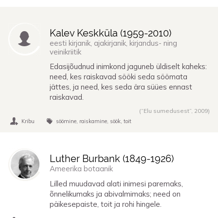
Kalev Keskküla (
1959
-
2010
)
eesti kirjanik, ajakirjanik, kirjandus- ning
veinikriitik
Edasijõudnud inimkond jaguneb üldiselt kaheks:
need, kes raiskavad sööki seda söömata
jättes, ja need, kes seda ära süües ennast
raiskavad.
(“Elu sumedusest”,
2009
)
Kribu
söömine
raiskamine
söök
toit
Luther Burbank (
1849
-
1926
)
Ameerika botaanik
Lilled muudavad alati inimesi paremaks,
õnnelikumaks ja abivalmimaks; need on
päikesepaiste, toit ja rohi hingele.