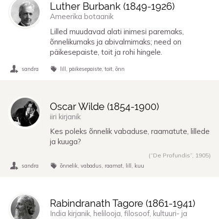
Luther Burbank (
1849
-
1926
)
Ameerika botaanik
Lilled muudavad alati inimesi paremaks,
õnnelikumaks ja abivalmimaks; need on
päikesepaiste, toit ja rohi hingele.
sandra
lill
päikesepaiste
toit
õnn
Oscar Wilde (
1854
-
1900
)
iiri kirjanik
Kes poleks õnnelik vabaduse, raamatute, lillede
ja kuuga?
(“De Profundis”,
1905
)
sandra
õnnelik
vabadus
raamat
lill
kuu
Rabindranath Tagore (
1861
-
1941
)
India kirjanik, helilooja, filosoof, kultuuri- ja