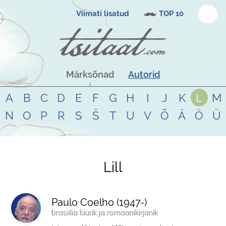
Viimati lisatud
TOP 10
Märksõnad
Autorid
A
B
C
D
E
F
G
H
I
J
K
L
M
N
O
P
R
S
Š
T
U
V
Õ
Ä
Ö
Ü
Lill
Tsitaadid teemal
lill
Paulo Coelho (
1947
-)
brasiilia lüürik ja romaanikirjanik