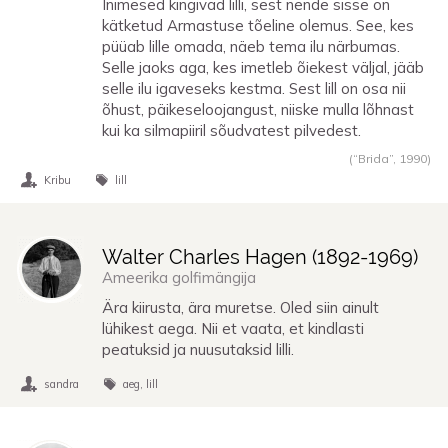
Inimesed kingivad lilli, sest nende sisse on
kätketud Armastuse tõeline olemus. See, kes
püüab lille omada, näeb tema ilu närbumas.
Selle jaoks aga, kes imetleb õiekest väljal, jääb
selle ilu igaveseks kestma. Sest lill on osa nii
õhust, päikeseloojangust, niiske mulla lõhnast
kui ka silmapiiril sõudvatest pilvedest.
(“Brida”,
1990
)
Kribu
lill
Walter Charles Hagen (
1892
-
1969
)
Ameerika golfimängija
Ära kiirusta, ära muretse. Oled siin ainult
lühikest aega. Nii et vaata, et kindlasti
peatuksid ja nuusutaksid lilli.
sandra
aeg
lill