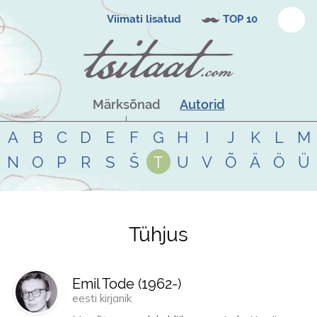
Viimati lisatud
TOP 10
Märksõnad
Autorid
A
B
C
D
E
F
G
H
I
J
K
L
M
N
O
P
R
S
Š
T
U
V
Õ
Ä
Ö
Ü
Tühjus
Tsitaadid teemal
tühjus
Emil Tode (
1962
-)
eesti kirjanik