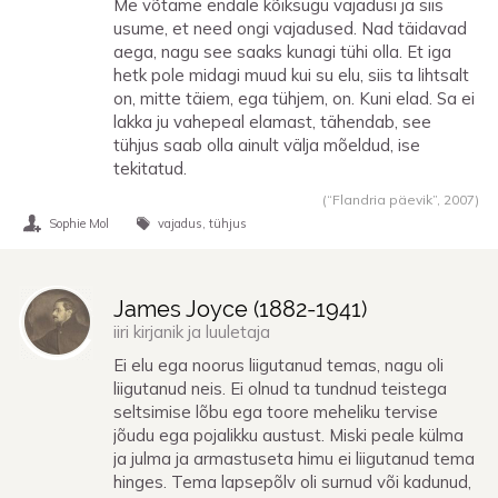
Me võtame endale kõiksugu vajadusi ja siis
usume, et need ongi vajadused. Nad täidavad
aega, nagu see saaks kunagi tühi olla. Et iga
hetk pole midagi muud kui su elu, siis ta lihtsalt
on, mitte täiem, ega tühjem, on. Kuni elad. Sa ei
lakka ju vahepeal elamast, tähendab, see
tühjus saab olla ainult välja mõeldud, ise
tekitatud.
(“Flandria päevik”,
2007
)
Sophie Mol
vajadus
tühjus
James Joyce (
1882
-
1941
)
iiri kirjanik ja luuletaja
Ei elu ega noorus liigutanud temas, nagu oli
liigutanud neis. Ei olnud ta tundnud teistega
seltsimise lõbu ega toore meheliku tervise
jõudu ega pojalikku austust. Miski peale külma
ja julma ja armastuseta himu ei liigutanud tema
hinges. Tema lapsepõlv oli surnud või kadunud,