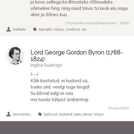
ja koos sellega ka lihtsateks rõõmudeks
võimeline hing, ning nüüd triivis ta kesk elu nagu
aher ja õõnes kuu.
(“Kunstniku noorpõlveportree”,
1916
)
kadikala
lapsepõlv
tühjus
tundmus
elu
Lord George Gordon Byron (
1788
-
1824
)
inglise luuletaja
/---/
Kõik kaotatud, ei kadund sa,
toeks olid, veelgi tuge kingid!
Su kõrval iialgi ei saa
ma tunda tühjust ümberringi.
(Augustale)
tammet6ru
kadunud
kaotatud
toeks olema
tühjus