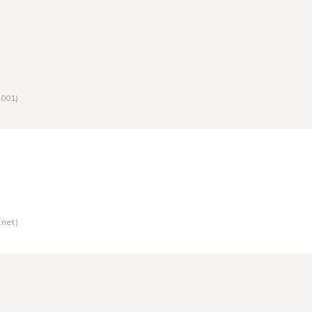
2001
)
.net)