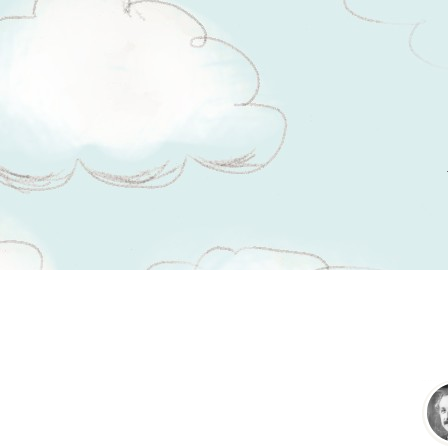
Tsitaadid teemal
probleem