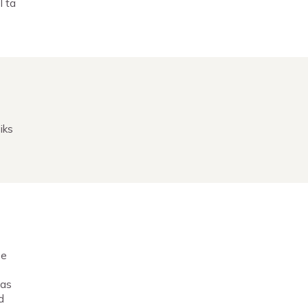
l ta
iks
ee
ras
d