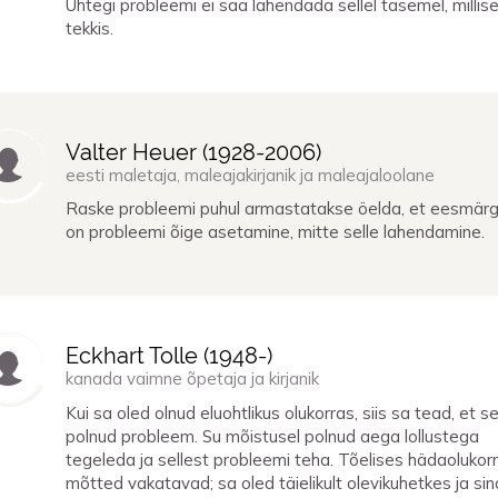
Ühtegi probleemi ei saa lahendada sellel tasemel, millise
tekkis.
Valter Heuer (
1928
-
2006
)
eesti maletaja, maleajakirjanik ja maleajaloolane
Raske probleemi puhul armastatakse öelda, et eesmärg
on probleemi õige asetamine, mitte selle lahendamine.
Eckhart Tolle (
1948
-)
kanada vaimne õpetaja ja kirjanik
Kui sa oled olnud eluohtlikus olukorras, siis sa tead, et s
polnud probleem. Su mõistusel polnud aega lollustega
tegeleda ja sellest probleemi teha. Tõelises hädaolukor
mõtted vakatavad; sa oled täielikult olevikuhetkes ja sin