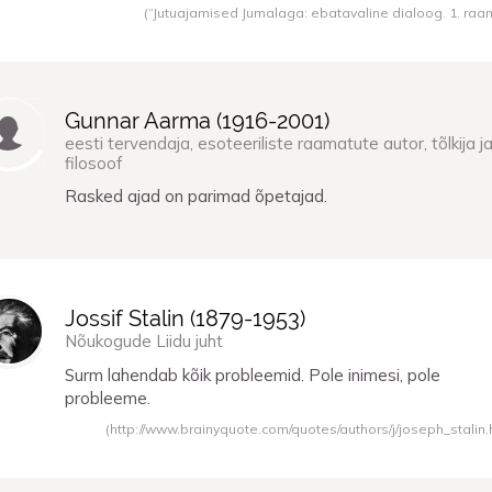
(“Jutuajamised Jumalaga: ebatavaline dialoog. 1. raa
Gunnar Aarma (
1916
-
2001
)
eesti tervendaja, esoteeriliste raamatute autor, tõlkija j
filosoof
Rasked ajad on parimad õpetajad.
Jossif Stalin (
1879
-
1953
)
Nõukogude Liidu juht
Surm lahendab kõik probleemid. Pole inimesi, pole
probleeme.
(http://www.brainyquote.com/quotes/authors/j/joseph_stalin.