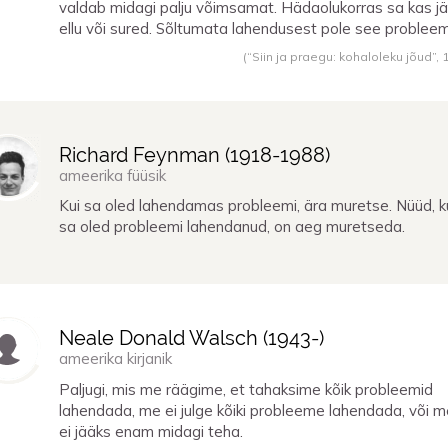
valdab midagi palju võimsamat. Hädaolukorras sa kas j
ellu või sured. Sõltumata lahendusest pole see probleem
(“Siin ja praegu: kohaloleku jõud”,
Richard Feynman (
1918
-
1988
)
ameerika füüsik
Kui sa oled lahendamas probleemi, ära muretse. Nüüd, k
sa oled probleemi lahendanud, on aeg muretseda.
Neale Donald Walsch (
1943
-)
ameerika kirjanik
Paljugi, mis me räägime, et tahaksime kõik probleemid
lahendada, me ei julge kõiki probleeme lahendada, või m
ei jääks enam midagi teha.