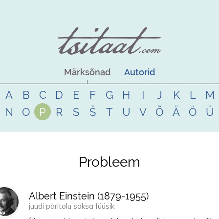
Märksõnad
Autorid
A
B
C
D
E
F
G
H
I
J
K
L
M
N
O
P
R
S
Š
T
U
V
Õ
Ä
Ö
Ü
Probleem
Albert Einstein (
1879
-
1955
)
juudi päritolu saksa füüsik