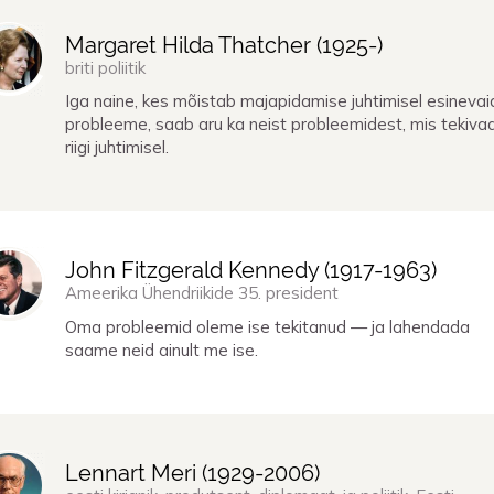
Margaret Hilda Thatcher (
1925
-)
briti poliitik
Iga naine, kes mõistab majapidamise juhtimisel esinevai
probleeme, saab aru ka neist probleemidest, mis tekiva
riigi juhtimisel.
John Fitzgerald Kennedy (
1917
-
1963
)
Ameerika Ühendriikide 35. president
Oma probleemid oleme ise tekitanud — ja lahendada
saame neid ainult me ise.
Lennart Meri (
1929
-
2006
)