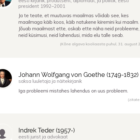
eesti kirjanik, produtsent, diplomaat, ja poliitik, Eesti
president 1992–2001
Ja te teate, et muutuvas maailmas võidab see, kes
maailmaga käib koos, käib natukene kiiremini kui maailm.
Jõuab maailmast ette, oskab ette näha neid probleeme,
neid küsimusi, neid lahendusi, mida elu talle seab.
(Kõne algava kooliaasta puhul,
31. august 
Johann Wolfgang von Goethe (
1749
-
1832
)
saksa luuletaja ja näitekirjanik
Iga probleemi mistahes lahendus on uus probleem.
(zitate
Indrek Teder (
1957
-)
eesti jurist ja advokaat