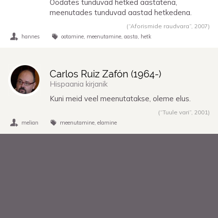
Oodates tunduvad hetked aastatena,
meenutades tunduvad aastad hetkedena.
(“Aforismide raudvara”,
2007
)
hannes
ootamine
meenutamine
aasta
hetk
Carlos Ruiz Zafón (
1964
-)
Hispaania kirjanik
Kuni meid veel meenutatakse, oleme elus.
(“Tuule vari”,
2001
)
melian
meenutamine
elamine