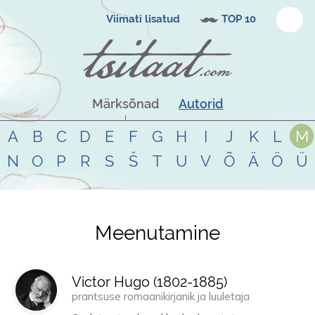
Viimati lisatud
TOP 10
Märksõnad
Autorid
A
B
C
D
E
F
G
H
I
J
K
L
M
N
O
P
R
S
Š
T
U
V
Õ
Ä
Ö
Ü
Meenutamine
Tsitaadid teemal
meenutamine
Victor Hugo (
1802
-
1885
)
prantsuse romaanikirjanik ja luuletaja