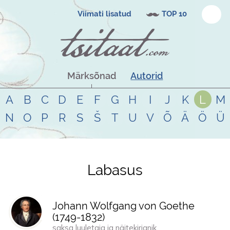
Viimati lisatud
TOP 10
Märksõnad
Autorid
A
B
C
D
E
F
G
H
I
J
K
L
M
N
O
P
R
S
Š
T
U
V
Õ
Ä
Ö
Ü
Labasus
Tsitaadid teemal
labasus
Johann Wolfgang von Goethe
(
1749
-
1832
)
saksa luuletaja ja näitekirjanik