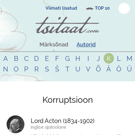
Viimati lisatud
TOP 10
Märksõnad
Autorid
A
B
C
D
E
F
G
H
I
J
K
L
M
N
O
P
R
S
Š
T
U
V
Õ
Ä
Ö
Ü
Korruptsioon
Tsitaadid teemal
korruptsioon
Lord Acton (
1834
-
1902
)
inglise ajaloolane