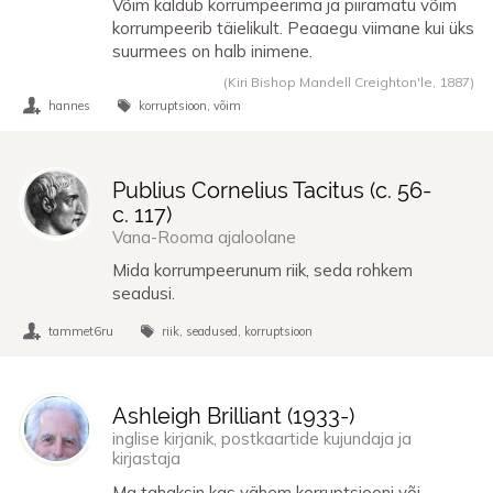
Võim kaldub korrumpeerima ja piiramatu võim
korrumpeerib täielikult. Peaaegu viimane kui üks
suurmees on halb inimene.
(Kiri Bishop Mandell Creighton'le,
1887
)
hannes
korruptsioon
võim
Publius Cornelius Tacitus (
c. 56
-
c. 117
)
Vana-Rooma ajaloolane
Mida korrumpeerunum riik, seda rohkem
seadusi.
tammet6ru
riik
seadused
korruptsioon
Ashleigh Brilliant (
1933
-)
inglise kirjanik, postkaartide kujundaja ja
kirjastaja
Ma tahaksin kas vähem korruptsiooni või