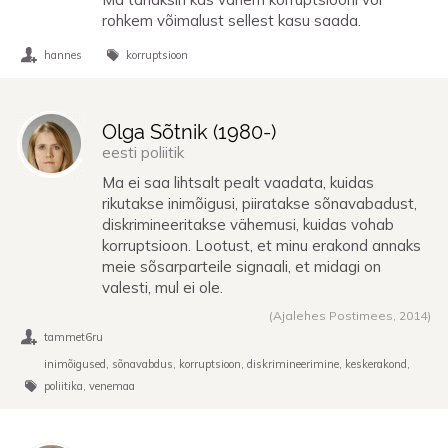
rohkem võimalust sellest kasu saada.
hannes
korruptsioon
Olga Sõtnik (
1980
-)
eesti poliitik
Ma ei saa lihtsalt pealt vaadata, kuidas
rikutakse inimõigusi, piiratakse sõnavabadust,
diskrimineeritakse vähemusi, kuidas vohab
korruptsioon. Lootust, et minu erakond annaks
meie sõsarparteile signaali, et midagi on
valesti, mul ei ole.
(Ajalehes Postimees,
2014
)
tammet6ru
inimõigused
sõnavabdus
korruptsioon
diskrimineerimine
keskerakond
poliitika
venemaa