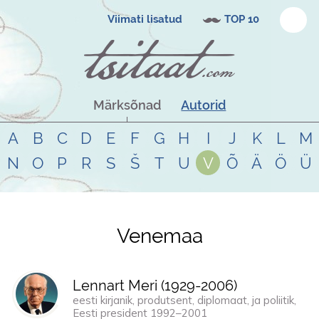
Viimati lisatud
TOP 10
Märksõnad
Autorid
A
B
C
D
E
F
G
H
I
J
K
L
M
N
O
P
R
S
Š
T
U
V
Õ
Ä
Ö
Ü
Venemaa
Tsitaadid teemal
venemaa
Lennart Meri (
1929
-
2006
)
eesti kirjanik, produtsent, diplomaat, ja poliitik,
Eesti president 1992–2001