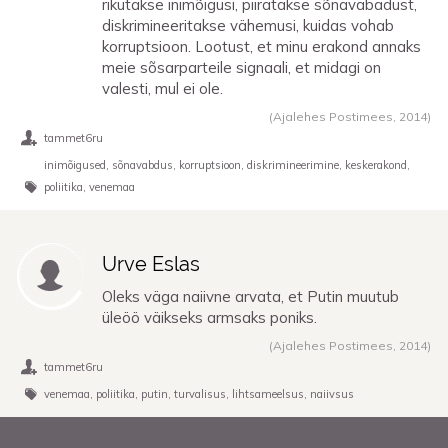
rikutakse inimõigusi, piiratakse sõnavabadust,
diskrimineeritakse vähemusi, kuidas vohab
korruptsioon. Lootust, et minu erakond annaks
meie sõsarparteile signaali, et midagi on
valesti, mul ei ole.
(Ajalehes Postimees,
2014
)
tammet6ru
inimõigused
sõnavabdus
korruptsioon
diskrimineerimine
keskerakond
poliitika
venemaa
Urve Eslas
Oleks väga naiivne arvata, et Putin muutub
üleöö väikseks armsaks poniks.
(Ajalehes Postimees,
2014
)
tammet6ru
venemaa
poliitika
putin
turvalisus
lihtsameelsus
naiivsus