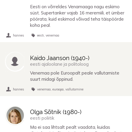
Eesti on võrreldes Venamaaga nagu eskimo
süst. Supertanker vajab 16 meremiili, et ümber
pöörata, kuid eskimod võivad teha täispöörde
koha peal.
hannes
eesti
venemaa
Kaido Jaanson (
1940
-)
eesti ajaloolane ja politoloog
Venemaa pole Euroopalt peale vallutamiste
suurt midagi õppinud.
hannes
venemaa
euroopa
vallutamine
Olga Sõtnik (
1980
-)
eesti poliitik
Ma ei saa lihtsalt pealt vaadata, kuidas