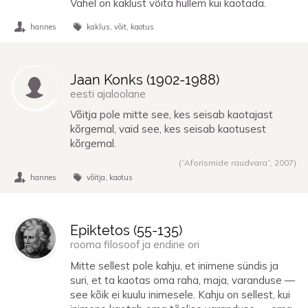
Vahel on kaklust võita hullem kui kaotada.
hannes
kaklus
võit
kaotus
Jaan Konks (
1902
-
1988
)
eesti ajaloolane
Võitja pole mitte see, kes seisab kaotajast
kõrgemal, vaid see, kes seisab kaotusest
kõrgemal.
(“Aforismide raudvara”,
2007
)
hannes
võitja
kaotus
Epiktetos (
55
-
135
)
rooma filosoof ja endine ori
Mitte sellest pole kahju, et inimene sündis ja
suri, et ta kaotas oma raha, maja, varanduse —
see kõik ei kuulu inimesele. Kahju on sellest, kui