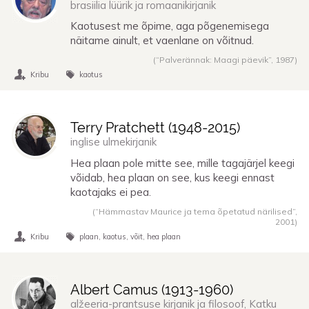
brasiilia lüürik ja romaanikirjanik
Kaotusest me õpime, aga põgenemisega
näitame ainult, et vaenlane on võitnud.
(“Palverännak: Maagi päevik”,
1987
)
Kribu
kaotus
Terry Pratchett (
1948
-
2015
)
inglise ulmekirjanik
Hea plaan pole mitte see, mille tagajärjel keegi
võidab, hea plaan on see, kus keegi ennast
kaotajaks ei pea.
(“Hämmastav Maurice ja tema õpetatud närilised”,
2001
)
Kribu
plaan
kaotus
võit
hea plaan
Albert Camus (
1913
-
1960
)
alžeeria-prantsuse kirjanik ja filosoof, Katku