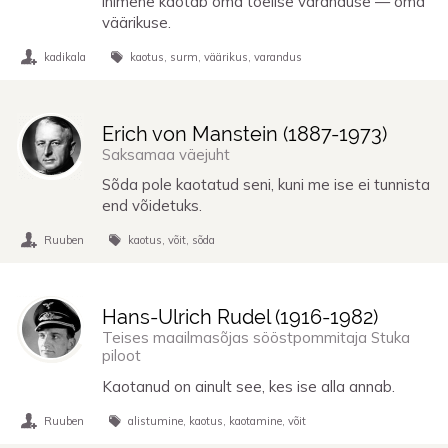
inimene kaotab oma tõelise varanduse — oma
väärikuse.
kadikala
kaotus
surm
väärikus
varandus
Erich von Manstein (
1887
-
1973
)
Saksamaa väejuht
Sõda pole kaotatud seni, kuni me ise ei tunnista
end võidetuks.
Ruuben
kaotus
võit
sõda
Hans-Ulrich Rudel (
1916
-
1982
)
Teises maailmasõjas sööstpommitaja Stuka
piloot
Kaotanud on ainult see, kes ise alla annab.
Ruuben
alistumine
kaotus
kaotamine
võit