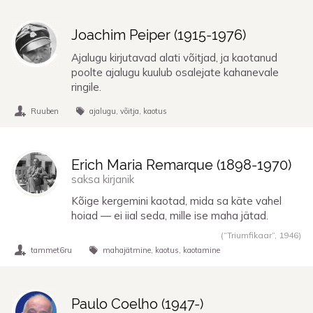
Joachim Peiper (
1915
-
1976
)
Ajalugu kirjutavad alati võitjad, ja kaotanud
poolte ajalugu kuulub osalejate kahanevale
ringile.
Ruuben
ajalugu
võitja
kaotus
Erich Maria Remarque (
1898
-
1970
)
saksa kirjanik
Kõige kergemini kaotad, mida sa käte vahel
hoiad — ei iial seda, mille ise maha jätad.
(“Triumfikaar”,
1946
)
tammet6ru
mahajätmine
kaotus
kaotamine
Paulo Coelho (
1947
-)