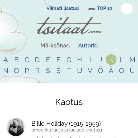
Viimati lisatud
TOP 10
Märksõnad
Autorid
A
B
C
D
E
F
G
H
I
J
K
L
M
N
O
P
R
S
Š
T
U
V
Õ
Ä
Ö
Ü
Kaotus
Tsitaadid teemal
kaotus
Billie Holiday (
1915
-
1959
)
ameerika laulja ja laulude kirjutaja