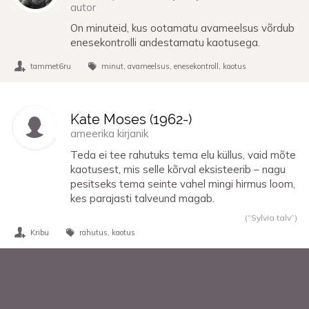
autor
On minuteid, kus ootamatu avameelsus võrdub
enesekontrolli andestamatu kaotusega.
tammet6ru
minut
avameelsus
enesekontroll
kaotus
Kate Moses (
1962
-)
ameerika kirjanik
Teda ei tee rahutuks tema elu küllus, vaid mõte
kaotusest, mis selle kõrval eksisteerib – nagu
pesitseks tema seinte vahel mingi hirmus loom,
kes parajasti talveund magab.
(“Sylvia talv”)
Kribu
rahutus
kaotus