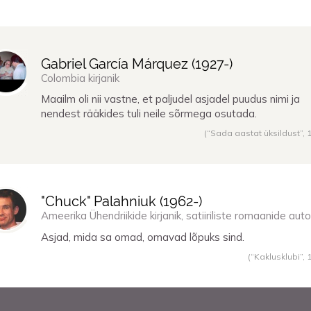
Gabriel García Márquez (
1927
-)
Colombia kirjanik
Maailm oli nii vastne, et paljudel asjadel puudus nimi ja
nendest rääkides tuli neile sõrmega osutada.
(“Sada aastat üksildust”,
"Chuck" Palahniuk (
1962
-)
Ameerika Ühendriikide kirjanik, satiiriliste romaanide auto
Asjad, mida sa omad, omavad lõpuks sind.
(“Kaklusklubi”,