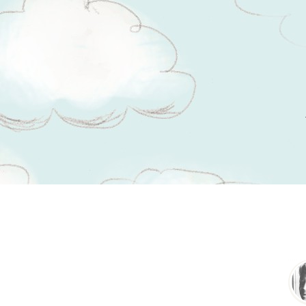
Tsitaadid teemal
asjad