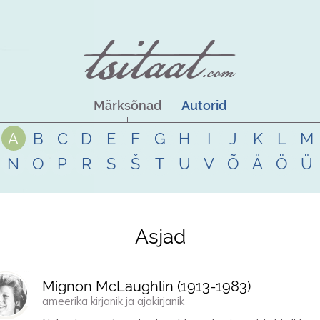
Märksõnad
Autorid
A
B
C
D
E
F
G
H
I
J
K
L
M
N
O
P
R
S
Š
T
U
V
Õ
Ä
Ö
Ü
Asjad
Mignon McLaughlin (
1913
-
1983
)
ameerika kirjanik ja ajakirjanik