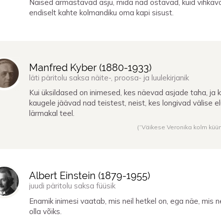
Naised armastavad asju, mida nad ostavad, kuid vihkav
endiselt kahte kolmandiku oma kapi sisust.
Manfred Kyber (
1880
-
1933
)
läti päritolu saksa näite-, proosa- ja luulekirjanik
Kui üksildased on inimesed, kes näevad asjade taha, ja k
kaugele jäävad nad teistest, neist, kes longivad välise e
lärmakal teel.
(“Väikese Veronika kolm küün
Albert Einstein (
1879
-
1955
)
juudi päritolu saksa füüsik
Enamik inimesi vaatab, mis neil hetkel on, ega näe, mis ne
olla võiks.