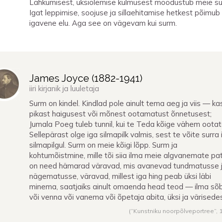
Lahkumisest, üksiolemise külmusest moodustub meie su
Igat leppimise, soojuse ja sillaehitamise hetkest põimub
igavene elu. Aga see on vägevam kui surm.
James Joyce (
1882
-
1941
)
iiri kirjanik ja luuletaja
Surm on kindel. Kindlad pole ainult tema aeg ja viis — ka
pikast haigusest või mõnest ootamatust õnnetusest;
Jumala Poeg tuleb tunnil, kui te Teda kõige vähem ootat
Sellepärast olge iga silmapilk valmis, sest te võite surra 
silmapilgul. Surm on meie kõigi lõpp. Surm ja
kohtumõistmine, mille tõi siia ilma meie algvanemate pat
on need hämarad väravad, mis avanevad tundmatusse 
nägematusse, väravad, millest iga hing peab üksi läbi
minema, saatjaiks ainult omaenda head teod — ilma sõ
või venna või vanema või õpetaja abita, üksi ja värisede
(“Kunstniku noorpõlveportree”,