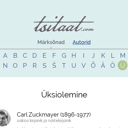
Märksõnad
Autorid
A
B
C
D
E
F
G
H
I
J
K
L
M
N
O
P
R
S
Š
T
U
V
Õ
Ä
Ö
Ü
Üksiolemine
Carl Zuckmayer (
1896
-
1977
)
saksa kirjanik ja näitekirjanik