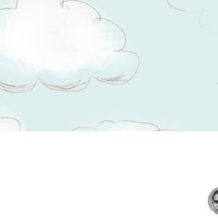
Tsitaadid teemal
üksiolemine