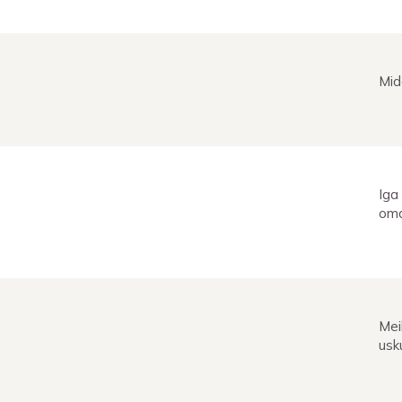
Mid
Iga
oma
Mei
usk