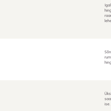
Iga
hing
raa
leh
Sõn
rum
hin
Üks
saa
ise.