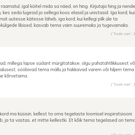
l raamatul, igal köitel mida sa näed, on hing. Kirjutaja hing ja nend
, kes seda lugesid ja sellega koos elasid ja unistasid. Iga kord, kui
mat uutesse kätesse läheb, iga kord, kui kellegi pilk üle ta
ekülgede libised, kasvab tema vaim suuremaks ja tugevamaks.
(“Tuule vari”,
ad, millega lapse südant mürgitatakse, olgu pahatahtlikkusest võ
alusest, sööbivad tema mällu ja hakkavad varem või hiljem tema
ge kõrvetama.
(“Tuule vari”,
kord ma küsisin, kellest ta oma tegelaste loomisel inspiratsiooni
b, ja ta vastas, et mitte kellestki. Et kõik tema tegelased on tem
(“Tuule vari”,