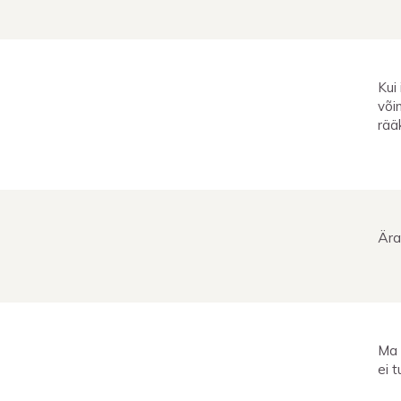
Kui
või
rää
Ära
Ma 
ei t