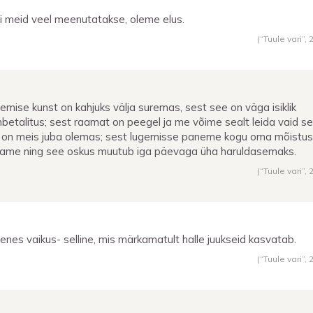
i meid veel meenutatakse, oleme elus.
(“Tuule vari”,
emise kunst on kahjuks välja suremas, sest see on väga isiklik
betalitus; sest raamat on peegel ja me võime sealt leida vaid se
 on meis juba olemas; sest lugemisse paneme kogu oma mõistus
ame ning see oskus muutub iga päevaga üha haruldasemaks.
(“Tuule vari”,
enes vaikus- selline, mis märkamatult halle juukseid kasvatab.
(“Tuule vari”,