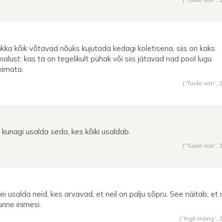
 ikka kõik võtavad nõuks kujutada kedagi koletisena, siis on kaks
malust: kas ta on tegelikult pühak või siis jätavad nad pool lugu
kimata.
(“Tuule vari”,
 kunagi usalda seda, kes kõiki usaldab.
(“Tuule vari”,
ei usalda neid, kes arvavad, et neil on palju sõpru. See näitab, et
unne inimesi.
(“Ingli mäng”,