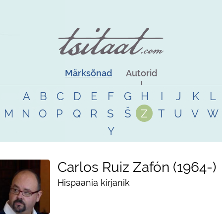
Märksõnad
Autorid
A
B
C
D
E
F
G
H
I
J
K
L
M
N
O
P
Q
R
S
Š
Z
T
U
V
W
Y
Carlos Ruiz Zafón
1964
-
Hispaania kirjanik