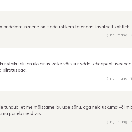
a andekam inimene on, seda rohkem ta endas tavaliselt kahtleb.
(“Ingli mäng”,
 kunstniku elu on üksainus väike või suur sõda, kõigepealt iseenda
 piiratusega.
(“Ingli mäng”,
le tundub, et me mõistame laulude sõnu, aga neid uskuma või mi
uma paneb meid viis.
(“Ingli mäng”,