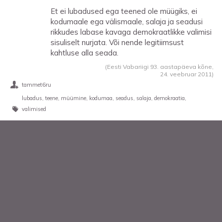
Et ei lubadused ega teened ole müügiks, ei
kodumaale ega välismaale, salaja ja seadusi
rikkudes labase kavaga demokraatlikke valimisi
sisuliselt nurjata. Või nende legitiimsust
kahtluse alla seada.
(Eesti Vabariigi 93. aastapäeva kõne,
24. veebruar 2011
)
tammet6ru
lubadus
teene
müümine
kodumaa
seadus
salaja
demokraatia
valimised