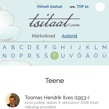
Viimati lisatud
TOP 10
Märksõnad
Autorid
A
B
C
D
E
F
G
H
I
J
K
L
M
N
O
P
R
S
Š
T
U
V
Õ
Ä
Ö
Ü
Teene
Tsitaadid teemal
teene
Toomas Hendrik Ilves (
1953
-)
eesti poliitik, alates 9. oktoobrist 2006 Eesti
Vabariigi president