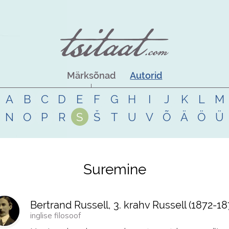
Märksõnad
Autorid
A
B
C
D
E
F
G
H
I
J
K
L
M
N
O
P
R
S
Š
T
U
V
Õ
Ä
Ö
Ü
Suremine
Bertrand Russell, 3. krahv Russell (
1872
-
18
inglise filosoof