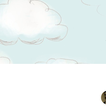
Tsitaadid teemal
suremine