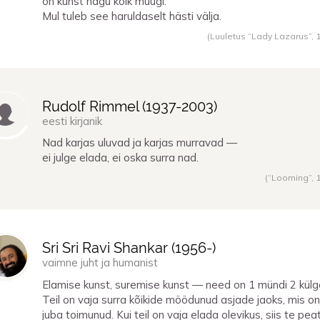
on kunst nagu kõik muugi.
Mul tuleb see haruldaselt hästi välja.
(Luuletus “Lady Lazarus”,
Rudolf Rimmel (
1937
-
2003
)
eesti kirjanik
Nad karjas uluvad ja karjas murravad —
ei julge elada, ei oska surra nad.
(“Looming”,
Sri Sri Ravi Shankar (
1956
-)
vaimne juht ja humanist
Elamise kunst, suremise kunst — need on 1 mündi 2 külg
Teil on vaja surra kõikide möödunud asjade jaoks, mis on
juba toimunud. Kui teil on vaja elada olevikus, siis te pea