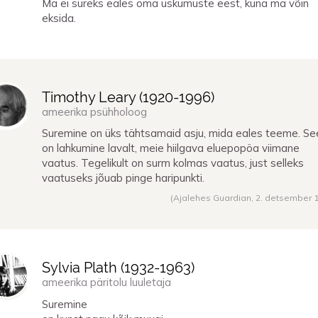
Ma ei sureks eales oma uskumuste eest, kuna ma võin
eksida.
Timothy Leary (
1920
-
1996
)
ameerika psühholoog
Suremine on üks tähtsamaid asju, mida eales teeme. Se
on lahkumine lavalt, meie hiilgava eluepopöa viimane
vaatus. Tegelikult on surm kolmas vaatus, just selleks
vaatuseks jõuab pinge haripunkti.
(Ajalehes Guardian,
2. detsember 
Sylvia Plath (
1932
-
1963
)
ameerika päritolu luuletaja
Suremine