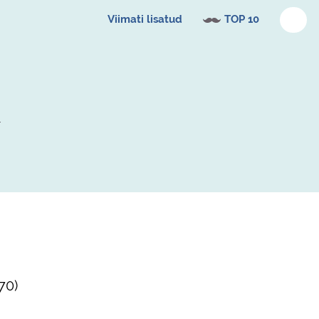
Viimati lisatud
TOP 10
70
)