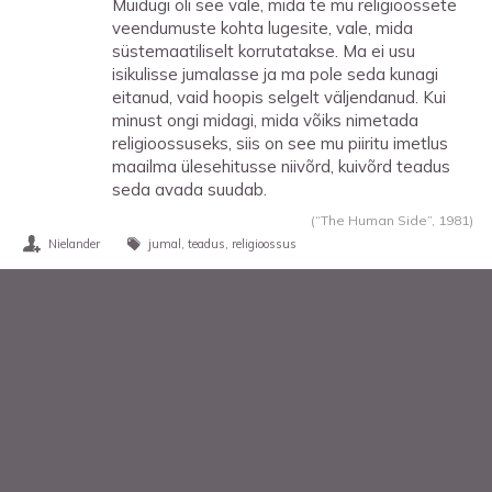
Muidugi oli see vale, mida te mu religioossete
veendumuste kohta lugesite, vale, mida
süstemaatiliselt korrutatakse. Ma ei usu
isikulisse jumalasse ja ma pole seda kunagi
eitanud, vaid hoopis selgelt väljendanud. Kui
minust ongi midagi, mida võiks nimetada
religioossuseks, siis on see mu piiritu imetlus
maailma ülesehitusse niivõrd, kuivõrd teadus
seda avada suudab.
(“The Human Side”,
1981
)
Nielander
jumal
teadus
religioossus