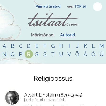
Viimati lisatud
TOP 10
Märksõnad
Autorid
A
B
C
D
E
F
G
H
I
J
K
L
M
N
O
P
R
S
Š
T
U
V
Õ
Ä
Ö
Ü
Religioossus
Tsitaadid teemal
religioossus
Albert Einstein (
1879
-
1955
)
juudi päritolu saksa füüsik