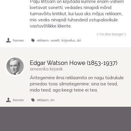
Palju lihtsam on kirjutada kümme enam-vähem
loetavat sonetti, vedades ninapidi mõnd
tuimavõitu kriitikut, kui luua üks mõjus reklaam,
mis veaks ninapidi tuhandeid ostupalavikule
vastuvõtlikke kliente.
(“On the Margin”)
hannes
reklaam
sonett
kirjandus
äri
Edgar Watson Howe (
1853
-
1937
)
ameerika kirjanik
Äritegemine ilma reklaamita on nagu tüdrukule
pimedas toas silmategemine: sina ise tead,
mida teed, aga keegi teine ei tea.
hannes
reklaam
äri