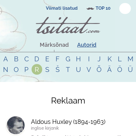
Viimati lisatud
TOP 10
Märksõnad
Autorid
A
B
C
D
E
F
G
H
I
J
K
L
M
N
O
P
R
S
Š
T
U
V
Õ
Ä
Ö
Ü
Reklaam
Tsitaadid teemal
reklaam
Aldous Huxley (
1894
-
1963
)
inglise kirjanik