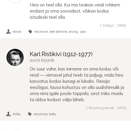
Hea on teel olla. Kui ma teaksin veidi rohkem
endast ja oma soovidest, võiksin kodus
istudeski teel olla.
(“Indigo”,
1990
)
eliivia
reisimine
teel olemine
otsing
soov
Karl Ristikivi (
1912
-
1977
)
eesti kirjanik
On suur vahe, kas inimene on oma kodus või
reisil — viimasel juhul teeb ta paljugi, mida hea
kasvatus kodus kunagi ei lubaks. Reisija
eesõigus, lausa kohustus on olla uudishimulik ja
oma nina igale poole toppida, sest miks muidu
ta üldse kodust välja läheb.
(“Rooma päevik”,
1976
)
Kribu
reisimine
kodu