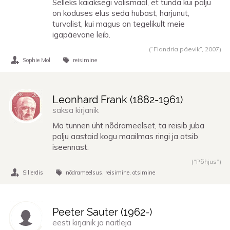
Selleks käiaksegi välismaal, et tunda kui palju
on koduses elus seda hubast, harjunut,
turvalist, kui magus on tegelikult meie
igapäevane leib.
(“Flandria päevik”,
2007
)
Sophie Mol
reisimine
Leonhard Frank (
1882
-
1961
)
saksa kirjanik
Ma tunnen üht nõdrameelset, ta reisib juba
palju aastaid kogu maailmas ringi ja otsib
iseennast.
(“Põhjus”)
Sillerdis
nõdrameelsus
reisimine
otsimine
Peeter Sauter (
1962
-)
eesti kirjanik ja näitleja