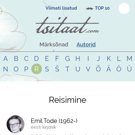
Viimati lisatud
TOP 10
Märksõnad
Autorid
A
B
C
D
E
F
G
H
I
J
K
L
M
N
O
P
R
S
Š
T
U
V
Õ
Ä
Ö
Ü
Reisimine
Tsitaadid teemal
reisimine
Emil Tode (
1962
-)
eesti kirjanik